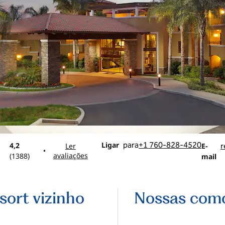
Ligue
Email
Ligar
para
+1 760-828-4520
4,2
Ler
E-
r
•
avaliações
(
1388
)
mail
sort vizinho
Nossas com