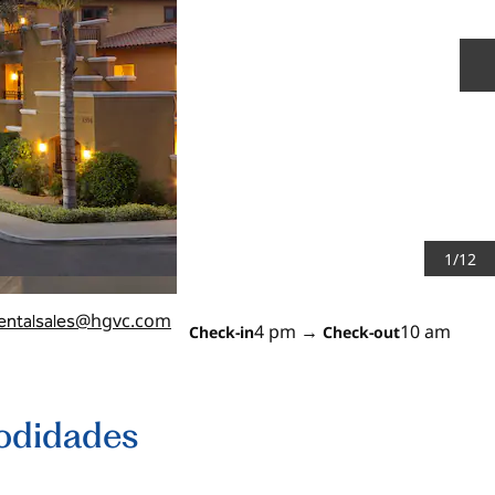
S
1
/
12
@hgvc.com
entalsales
4 pm
→
10 am
Check-in
Check-out
odidades