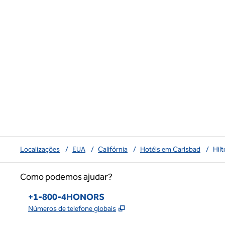
Localizações
/
EUA
/
Califórnia
/
Hotéis em Carlsbad
/
Hil
Como podemos ajudar?
Telefone:
+1-800-4HONORS
,
Abre nova guia
Números de telefone globais