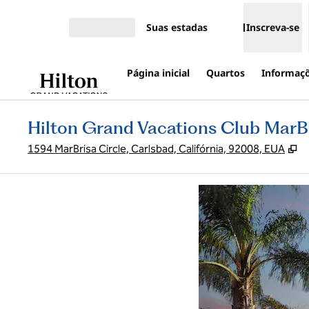
Pular para o conteúdo
Suas estadas
Inscreva-se
Abrir menu
Página inicial
Quartos
Informaçõ
Hilton Grand Vacations Club MarB
,
A
1594 MarBrisa Circle, Carlsbad, Califórnia, 92008, EUA