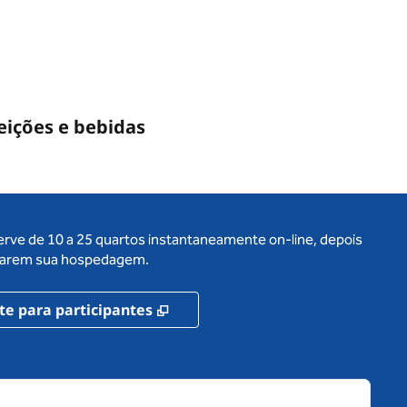
eições e bebidas
erve de 10 a 25 quartos instantaneamente on-line, depois
ervarem sua hospedagem.
,
Abre nova guia
te para participantes