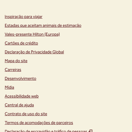
,
Abre nova guia
,
Abre nova guia
Inspiração para viajar
Estadas que aceitam animais de estimação
Vales-presente Hilton (Europa)
Cartões de crédito
Declaração de Privacidade Global
Mapa do site
Carreiras
Desenvolvimento
Mídia
Acessibilidade web
Central de ajuda
Contrato de uso do site
Termos de acomodações de parceiros
,
Abre nova guia
Declaração de escravidão e tráfico de pessoas