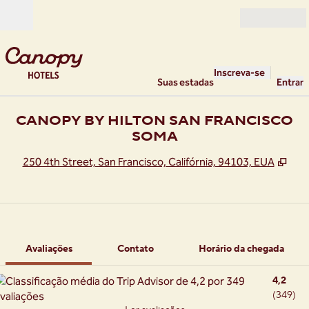
Pular para o conteúdo
Abrir
Inscreva-se
Suas estadas
Entrar
CANOPY BY HILTON SAN FRANCISCO
SOMA
,
Abr
250 4th Street, San Francisco, Califórnia, 94103, EUA
1 de 12
1
/
12
imagem anterior
próxima imag
Contato
Avaliações
Contato
Horário da chegada
4,2
(
349
)