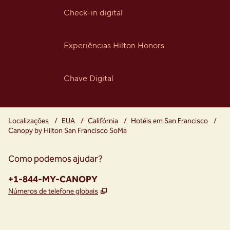
Check-in digital
Experiências Hilton Honors
Chave Digital
Localizações
/
EUA
/
Califórnia
/
Hotéis em San Francisco
/
Canopy by Hilton San Francisco SoMa
Como podemos ajudar?
Telefone:
+1-844-MY-CANOPY
,
Abre nova guia
Números de telefone globais
instagram
facebook