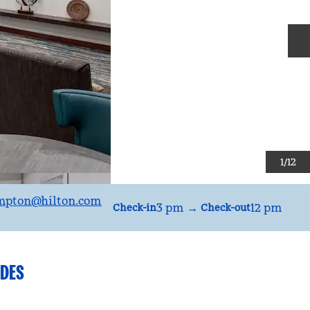
S
1
/
12
mpton
@hilton.com
3 pm
→
12 pm
Check-in
Check-out
DES