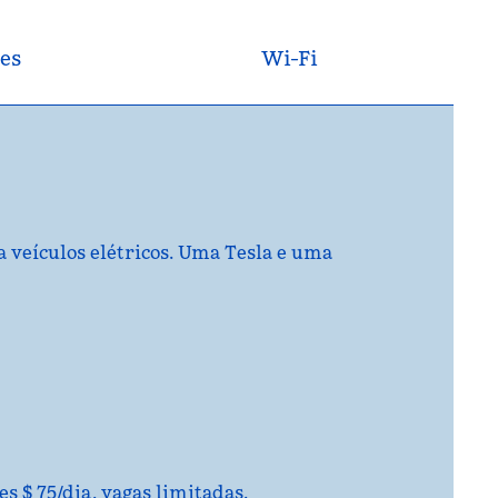
es
Wi-Fi
 veículos elétricos. Uma Tesla e uma
 $ 75/dia, vagas limitadas.