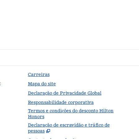
Carreiras
e
Mapa do site
Declaração de Privacidade Global
Responsabilidade corporativa
Termos e condições do desconto Hilton
Honors
Declaração de escravidão e tráfico de
,
Abr
pessoas