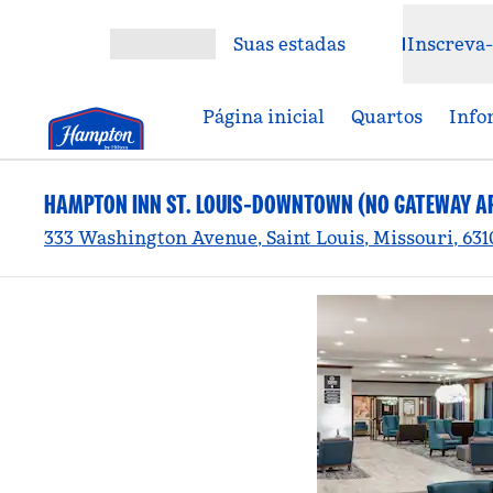
Pular para o conteúdo
Suas estadas
Inscreva-
Abrir menu
Página inicial
Quartos
Info
HAMPTON INN ST. LOUIS-DOWNTOWN (NO GATEWAY A
333 Washington Avenue, Saint Louis, Missouri, 63