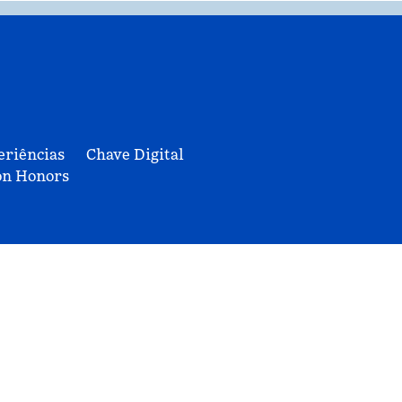
eriências
Chave Digital
on Honors