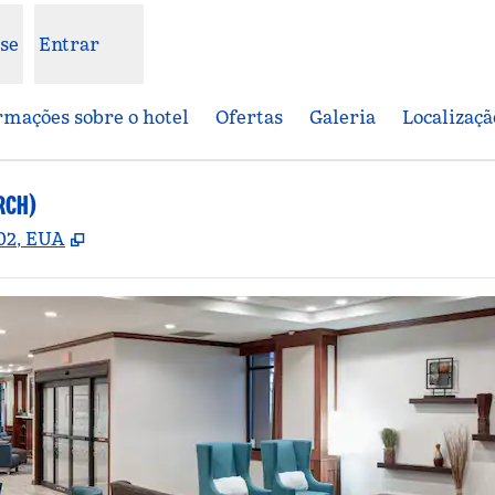
se
Entrar
rmações sobre o hotel
Ofertas
Galeria
Localizaçã
RCH)
,
Abre nova guia
102, EUA