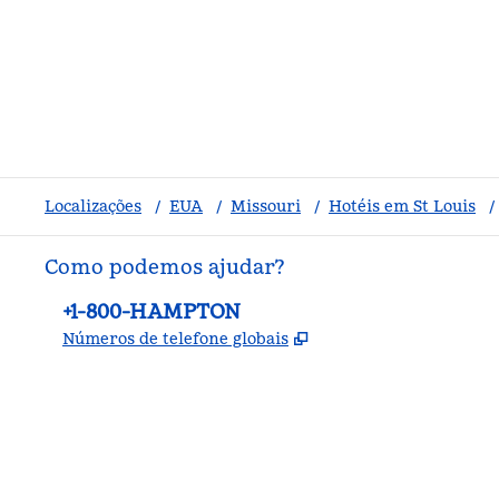
Localizações
/
EUA
/
Missouri
/
Hotéis em St Louis
/
Como podemos ajudar?
Telefone:
+1-800-HAMPTON
,
Abre nova guia
Números de telefone globais
facebook
x
instagram
,
Abre nova guia
,
Abre nova guia
,
Abre nova guia