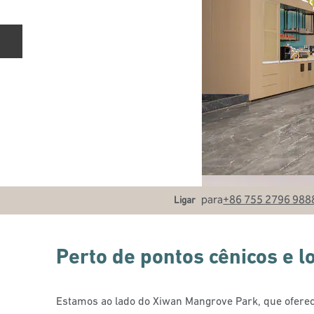
Slide anterior
Ligue
para
+86 755 2796 988
Ligar
Perto de pontos cênicos e l
Estamos ao lado do Xiwan Mangrove Park, que ofere