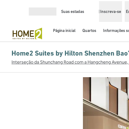
Pular para o conteúdo
Suas estadas
Inscreva-se
E
Abrir menu
Página inicial
Quartos
Informações so
Home2 Suites by Hilton Shenzhen Bao'
Interseção da Shunchang Road com a Hangcheng Avenue, X