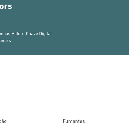
ors
ncias Hilton
Chave Digital
onors
ção
Fumantes