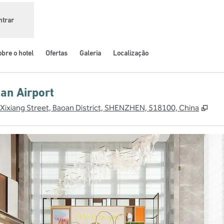
ntrar
bre o hotel
Ofertas
Galeria
Localização
an Airport
,
Abr
ixiang Street, Baoan District, SHENZHEN, 518100, China