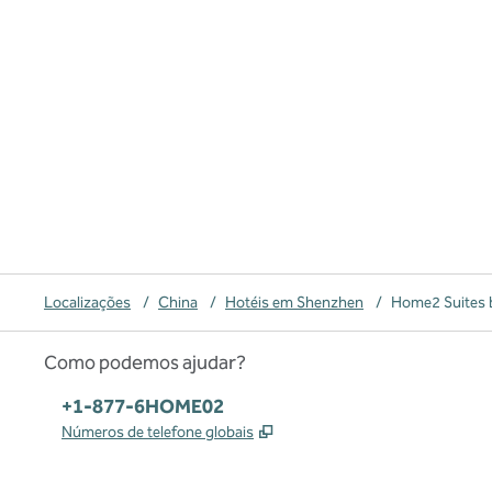
Localizações
/
China
/
Hotéis em Shenzhen
/
Home2 Suites b
Como podemos ajudar?
Telefone:
+1-877-6HOME02
,
Abre nova guia
Números de telefone globais