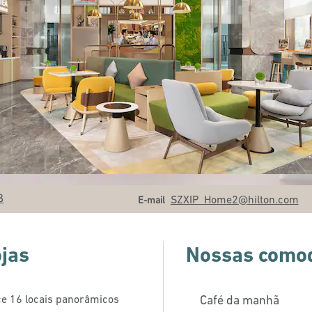
Email
8
SZXIP_Home2
@hilton.com
E-mail
ojas
Nossas como
ce 16 locais panorâmicos
Café da manhã