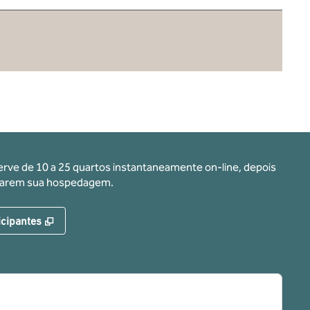
erve de 10 a 25 quartos instantaneamente on-line, depois
ervarem sua hospedagem.
,
Abre nova guia
icipantes