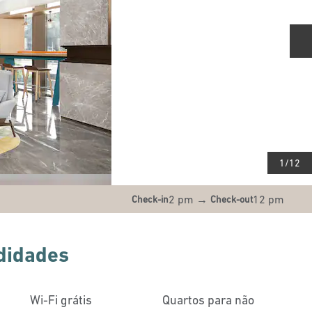
S
1
/
12
2 pm
→
12 pm
Check-in
Check-out
didades
Wi-Fi grátis
Quartos para não