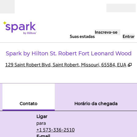
Pular para o conteúdo
Abrir
Inscreva-se
Suas estadas
Entrar
Spark by Hilton St. Robert Fort Leonard Wood
,
A
129 Saint Robert Blvd, Saint Robert, Missouri, 65584, EUA
1
/
12
imagem anterior
pró
1 de 12
Contato
Contato
Horário da chegada
Ligue
Ligar
para
+1 573-336-2510
Email
E-mail