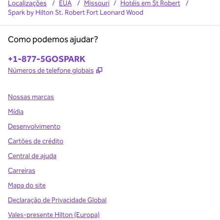
Localizações
/
EUA
/
Missouri
/
Hotéis em St Robert
/
Spark by Hilton St. Robert Fort Leonard Wood
Como podemos ajudar?
Telefone:
+1-877-5GOSPARK
,
Abre nova guia
Números de telefone globais
Nossas marcas
Mídia
Desenvolvimento
Cartões de crédito
Central de ajuda
Carreiras
Mapa do site
Declaração de Privacidade Global
Vales-presente Hilton (Europa)