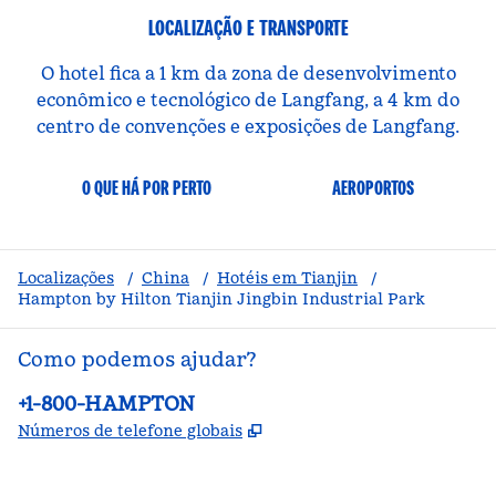
LOCALIZAÇÃO E TRANSPORTE
O hotel fica a 1 km da zona de desenvolvimento
econômico e tecnológico de Langfang, a 4 km do
centro de convenções e exposições de Langfang.
O QUE HÁ POR PERTO
AEROPORTOS
Localizações
/
China
/
Hotéis em Tianjin
/
Hampton by Hilton Tianjin Jingbin Industrial Park
Como podemos ajudar?
Telefone:
+1-800-HAMPTON
,
Abre nova guia
Números de telefone globais
facebook
x
instagram