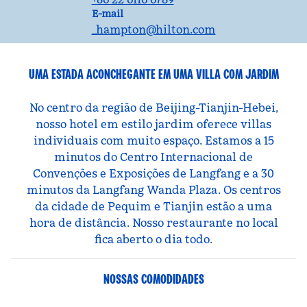
E-mailTSNAN
E-mail
_hampton
@hilton.com
UMA ESTADA ACONCHEGANTE EM UMA VILLA COM JARDIM
No centro da região de Beijing-Tianjin-Hebei,
nosso hotel em estilo jardim oferece villas
individuais com muito espaço. Estamos a 15
minutos do Centro Internacional de
Convenções e Exposições de Langfang e a 30
minutos da Langfang Wanda Plaza. Os centros
da cidade de Pequim e Tianjin estão a uma
hora de distância. Nosso restaurante no local
fica aberto o dia todo.
NOSSAS COMODIDADES