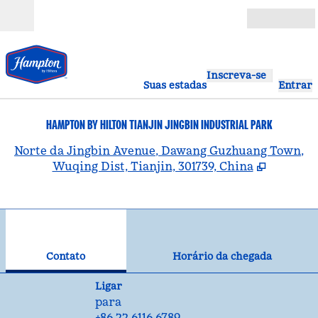
Pular para o conteúdo
Abrir
Inscreva-se
Suas estadas
Entrar
HAMPTON BY HILTON TIANJIN JINGBIN INDUSTRIAL PARK
,
A
Norte da Jingbin Avenue, Dawang Guzhuang Town,
Wuqing Dist, Tianjin, 301739, China
1
/
12
imagem anterior
pró
1 de 12
Contato
Contato
Horário da chegada
Ligue
Ligar
para
+86 22 6116 6789