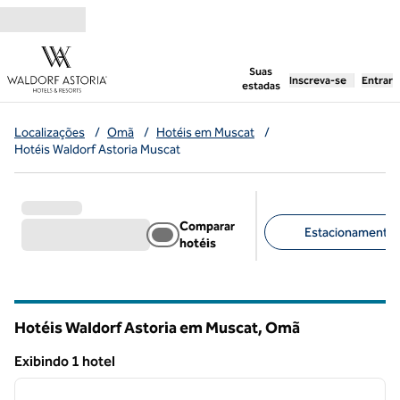
Pular para o conteúdo
,
abre uma nova g
Suas
Inscreva-se
Entrar
estadas
Localizações
/
Omã
/
Hotéis em Muscat
/
Hotéis Waldorf Astoria Muscat
Comparar
Estacionamento gr
hotéis
Filtros sugeridos
Hotéis Waldorf Astoria em Muscat, Omã
Exibindo 1 hotel
1
/
12
Exibindo 1 hotel
imagem anterior
próxi
1 de 12