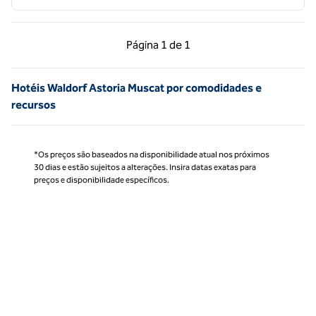
Página anterior, 1 de 1
Próxima página, 1 de
Página
1 de 1
Página 1 de 1
Hotéis Waldorf Astoria Muscat por comodidades e
recursos
*Os preços são baseados na disponibilidade atual nos próximos
30 dias e estão sujeitos a alterações. Insira datas exatas para
preços e disponibilidade específicos.