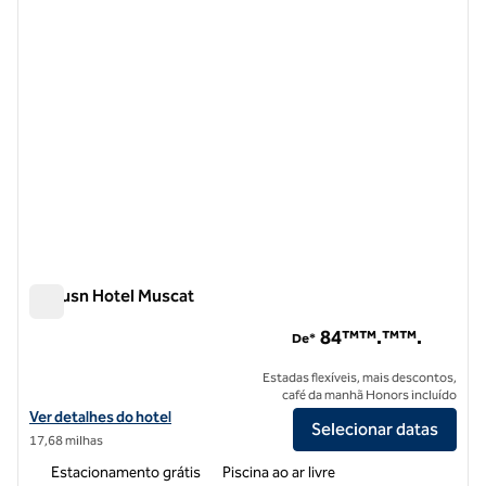
Al Husn Hotel Muscat
Al Husn Hotel Muscat
84™™.™™.
De*
Estadas flexíveis, mais descontos,
café da manhã Honors incluído
Exibir detalhes do hotel Al Husn Hotel Muscat
Ver detalhes do hotel
Selecionar datas
17,68 milhas
Estacionamento grátis
Piscina ao ar livre