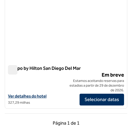
Tempo by Hilton San Diego Del Mar
Tempo by Hilton San Diego Del Mar
Em breve
Estamos aceitando reservas para
estadias a partir de 29 de dezembro
de 2026.
Exibir detalhes do hotel Tempo by Hilton San Diego Del Mar
Ver detalhes do hotel
Selecionar datas
327,29 milhas
Página anterior, 1 de 1
Próxima página, 1 de
Página
1 de 1
Página 1 de 1