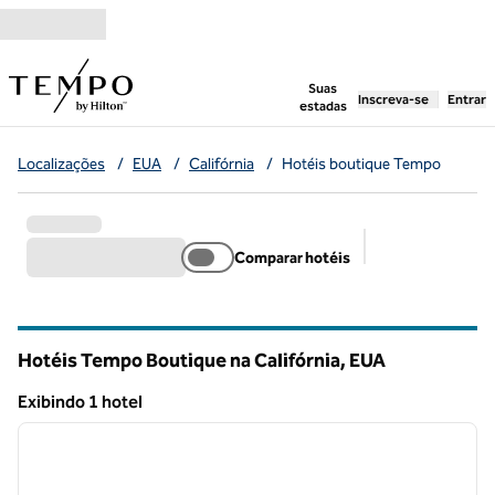
Pular para o conteúdo
,
abre uma nova g
Suas
Inscreva-se
Entrar
estadas
Localizações
/
EUA
/
Califórnia
/
Hotéis boutique Tempo
Comparar hotéis
Filtros sugerido
Hotéis Tempo Boutique na Califórnia, EUA
Exibindo 1 hotel
1
/
7
Exibindo 1 hotel
imagem anterior
próxi
1 de 7