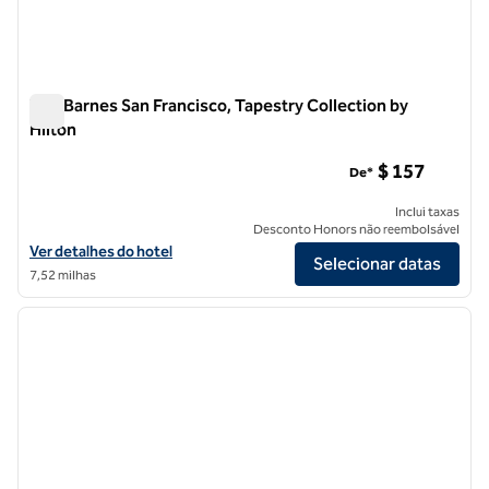
The Barnes San Francisco, Tapestry Collection by
Hilton
The Barnes San Francisco, Tapestry Collection by Hilton
$ 157
De*
Inclui taxas
Desconto Honors não reembolsável
Exibir detalhes do hotel The Barnes San Francisco, Tapestry Collectio
Ver detalhes do hotel
Selecionar datas
7,52 milhas
1
/
12
imagem anterior
próxi
1 de 12