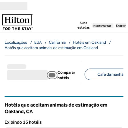
Pular para o conteúdo
,
abre uma nova g
Suas
Inscreva-se
Entrar
estadas
Localizações
/
EUA
/
Califórnia
/
Hotéis em Oakland
/
Hotéis que aceitam animais de estimação em Oakland
Comparar
Café da manhã grá
hotéis
Filtros sugeridos
Hotéis que aceitam animais de estimação em
Oakland,
CA
California
Exibindo 16 hotéis
1
/
12
Exibindo 16 hotéis