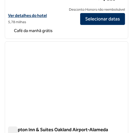
Desconto Honors não reembolsável
Exibir detalhes do hotel Home2 Suites by Hilton Alameda Oakland Air
Ver detalhes do hotel
Selecionar datas
5,78 milhas
Café da manhã grátis
1
/
12
imagem anterior
próxi
1 de 12
Hampton Inn & Suites Oakland Airport-Alameda