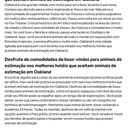
Oakland é uma grande cidade com muito para ver e fazer durante a sua visita.
Comece seu dia indo para a orla e respirando ar fresco do mar. Não perca a
oportunidade de experimentar frutos do mar frescos e outros pratos populares
em muitos dos restaurantes e cafés locais. Passe uma noite em um show ao vivo
no Fox Theater. O local histórico do Art Déco está localizado na área do centro
da cidade e oferece uma variedade de shows, de músicos a comediantes e muito
mais. Se você tiver a família a rebocar, passe uma tarde no Zoológico de
Oakland. Aqui, você encontrará animais de todo o mundo em exposições com
florestas tropicais, a savana africana e muito mais. Oakland é uma cidade
agitada que espera por você durante sua estada nos melhores hotéis que
aceitam animais de estimação em Oakland.
Desfrute de comodidades de boas-vindas para animais de
estimação nos melhores hotéis que aceitam animais de
estimação em Oakland
Encontrar alguém para cuidar do seu animal de estimação durante as férias pode
ser difícil, mas você não precisa se preocupar com isso nos melhores hotéis que
aceitam animais de estimação em Oakland. Desfrute de comodidades de boas-
vindas para animais de estimação, como um quarto espaçoso com área de estar
onde seu filhote pode se espalhar após um longo dia de explorações. Você pode
deitar-se em sua cama confortável e relaxar também ou dar um mergulho na
banheira de hidromassagem. Mantenha suas metas de bem-estar visitando a
academia 24 horas. Todas as manhãs, desfrute de um café da manhã com
opções quentes e frias grátis, pronto quando você estiver. Você vai adorar trazer
seu familiar de quatro patas e hospedar-se em nossos hotéis que aceitam
animais de estimação.