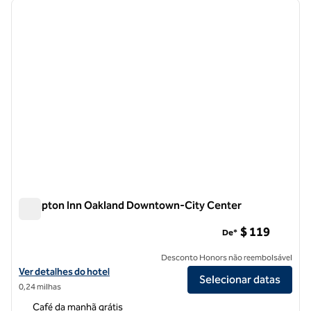
imagem anterior
próxi
1 de 12
Hampton Inn Oakland Downtown-City Center
Hampton Inn Oakland Downtown-City Center
$ 119
De*
Desconto Honors não reembolsável
Exibir detalhes do hotel Hampton Inn Oakland Downtown-City Cent
Ver detalhes do hotel
Selecionar datas
0,24 milhas
Café da manhã grátis