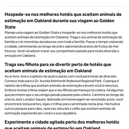
Hospede-se nos melhores hotéis que aceitam animais de
estimação em Oakland durante sua viagem ao Golden
State
Planeje uma viagem ao Golden State e hospede-se nos melhores hotéis que
aceitam animais de estimação em Oakland. Traga o seu animal de estimação da
família e crie memórias duradouras com toda a família. Passe o tempo visitando
a cidade, caminhando ao longo da orla e saboreando pratos de frutos do mar
frescos. Você vai adorar trazer seu companheiro peludo para muita diversão e
emoção em Oakland.
Traga seu filhote para se divertir perto de hotéis que
aceitam animais de estimação em Oakland
Ao ar livre, leve o copiloto de quatro patas com você para horas de diversão.
Comece indo para o Dr. Aurelia Reinhardt Redwood Regional Park. O parque é
repleto de trilhas que aceitam animais de estimação e levam você à natureza.
Embora muitas trilhas exijam que o seu filhote permaneça na coleira, há algumas
que permitem que o seu amigo peludo passeie pela coleira. Caminhe ao longo da
orla na Jack London Square. Batizado em homenagem ao renomado autor, você
encontrará restaurantes, lojas e trilhas para caminhada nesta área. Há muitos
outros parques para cães, reservas naturais e cafés que aceitam animais de
estimação esperando por você e a sua caçadeira.
Experimente a cidade agitada perto dos melhores hotéis
que aceitam animais de estimação em Oakland