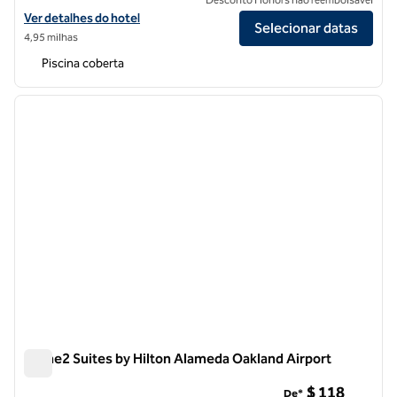
Exibir detalhes do hotel DoubleTree by Hilton Hotel Berkeley Marina
Ver detalhes do hotel
Selecionar datas
4,95 milhas
Piscina coberta
1
/
12
imagem anterior
próxi
1 de 12
Home2 Suites by Hilton Alameda Oakland Airport
Home2 Suites by Hilton Alameda Oakland Airport
$ 118
De*