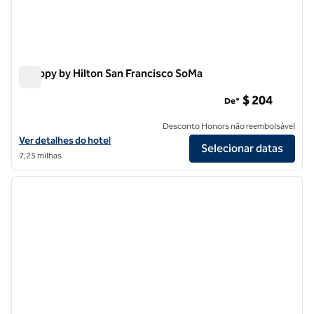
Canopy by Hilton San Francisco SoMa
Canopy by Hilton San Francisco SoMa
$ 204
De*
Desconto Honors não reembolsável
Exibir detalhes do hotel Canopy by Hilton San Francisco SoMa
Ver detalhes do hotel
Selecionar datas
7,25 milhas
1
/
12
imagem anterior
próxi
1 de 12