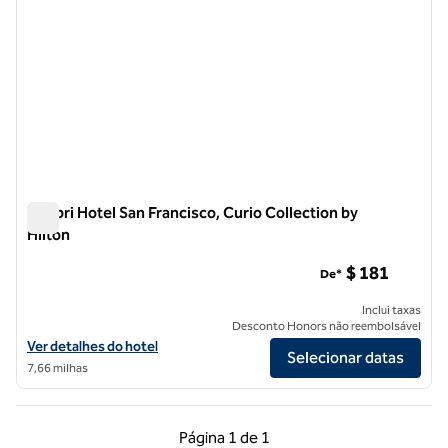
Timbri Hotel San Francisco, Curio Collection by
Hilton
Timbri Hotel San Francisco, Curio Collection by Hilton
$ 181
De*
Inclui taxas
Desconto Honors não reembolsável
Exibir detalhes do hotel Timbri Hotel San Francisco, Curio Collection 
Ver detalhes do hotel
Selecionar datas
7,66 milhas
Página anterior, 1 de 1
Próxima página, 1 de
Página
1 de 1
Página 1 de 1