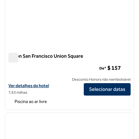
Hilton San Francisco Union Square
Hilton San Francisco Union Square
$ 157
De*
Desconto Honors não reembolsável
Exibir detalhes do hotel Hilton San Francisco Union Square
Ver detalhes do hotel
Selecionar datas
7,63 milhas
Piscina ao ar livre
1
/
12
imagem anterior
próxi
1 de 12