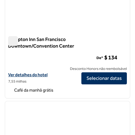
Hampton Inn San Francisco
Downtown/Convention Center
Hampton Inn San Francisco Downtown/Convention Center
$ 134
De*
Desconto Honors não reembolsável
Exibir detalhes do hotel Hampton Inn San Francisco Downtown/Con
Ver detalhes do hotel
Selecionar datas
7,55 milhas
Café da manhã grátis
1
/
12
imagem anterior
próxi
1 de 12