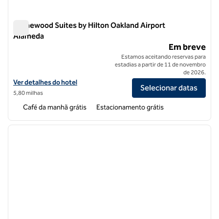
Homewood Suites by Hilton Oakland Airport
Alameda
Homewood Suites by Hilton Oakland Airport Alameda
Em breve
Estamos aceitando reservas para
estadias a partir de 11 de novembro
de 2026.
Exibir detalhes do hotel Homewood Suites by Hilton Oakland Airport
Ver detalhes do hotel
Selecionar datas
5,80 milhas
Café da manhã grátis
Estacionamento grátis
1
/
12
imagem anterior
próxi
1 de 12