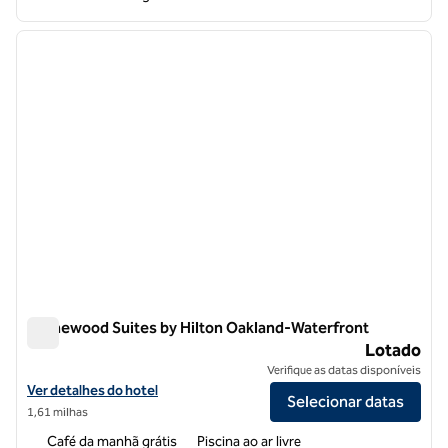
1
/
12
imagem anterior
próxi
1 de 12
Homewood Suites by Hilton Oakland-Waterfront
Homewood Suites by Hilton Oakland-Waterfront
Lotado
Verifique as datas disponíveis
Exibir detalhes do hotel Homewood Suites by Hilton Oakland-Water
Ver detalhes do hotel
Selecionar datas
1,61 milhas
Café da manhã grátis
Piscina ao ar livre