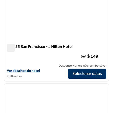
Parc 55 San Francisco - a Hilton Hotel
Parc 55 San Francisco - a Hilton Hotel
$ 149
De*
Desconto Honors não reembolsável
Exibir detalhes do hotel Parc 55 San Francisco - a Hilton Hotel
Ver detalhes do hotel
Selecionar datas
7,58 milhas
1
/
12
imagem anterior
próxi
1 de 12