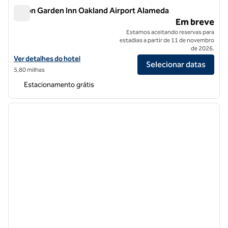
Hilton Garden Inn Oakland Airport Alameda
Hilton Garden Inn Oakland Airport Alameda
Em breve
Estamos aceitando reservas para
estadias a partir de 11 de novembro
de 2026.
Exibir detalhes do hotel Hilton Garden Inn Oakland Airport Alameda
Ver detalhes do hotel
Selecionar datas
5,80 milhas
Estacionamento grátis
1
/
9
imagem anterior
próxi
1 de 9