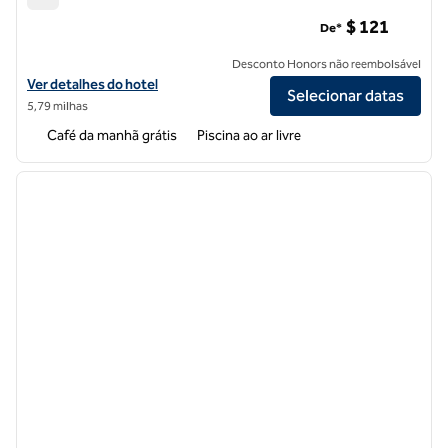
Hampton Inn & Suites Oakland Airport-Alameda
$ 121
De*
Desconto Honors não reembolsável
Exibir detalhes do hotel Hampton Inn & Suites Oakland Airport-Alam
Ver detalhes do hotel
Selecionar datas
5,79 milhas
Café da manhã grátis
Piscina ao ar livre
1
/
8
imagem anterior
próxi
1 de 8