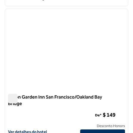
1
/
12
imagem anterior
próxi
1 de 12
Hilton Garden Inn San Francisco/Oakland Bay
Bridge
Hilton Garden Inn San Francisco/Oakland Bay Bridge
$ 149
De*
Desconto Honors
Exibir detalhes do hotel Hilton Garden Inn San Francisco/Oakland Bay
Ver detalhes do hotel