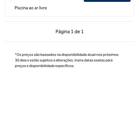
Piscina ao ar livre
Página anterior, 1 de 1
Próxima página, 1 de
Página
1 de 1
Página 1 de 1
*Os preços são baseados na disponibilidade atual nos próximos
30 dias e estão sujeitos a alterações. Insira datas exatas para
preços e disponibilidade específicos.