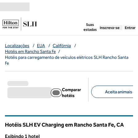
Pular para o conteúdo
,
abre uma nova g
Suas
Inscreva-se
Entrar
estadas
Localizações
/
EUA
/
Califórnia
/
Hotéis em Rancho Santa Fe
/
Hotéis para carregamento de veículos elétricos SLH Rancho Santa
Fe
Comparar
Aceita animais de
hotéis
Filtros sugeridos
Hotéis SLH EV Charging em Rancho Santa Fe,
CA
California
Exibindo 1 hotel
1
/
12