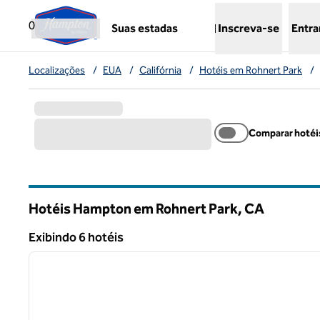
Pular para o conteúdo
,
abre uma nova guia
0
Suas estadas
Inscreva-se
Entra
Localizações
/
EUA
/
Califórnia
/
Hotéis em Rohnert Park
/
Comparar hotéi
Hotéis Hampton em Rohnert Park,
CA
California
Exibindo 6 hotéis
1
Exibindo 6 hotéis
imagem anterior
1 de 12