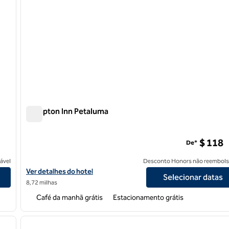
Hampton Inn Petaluma
Hampton Inn Petaluma
a
$ 118
De*
ável
Desconto Honors não reembols
Condado de Sonoma
Exibir detalhes do hotel Hampton Inn Petaluma
Ver detalhes do hotel
Selecionar datas
8,72 milhas
Café da manhã grátis
Estacionamento grátis
/
12
1
próxima imagem
imagem anterior
1 de 12