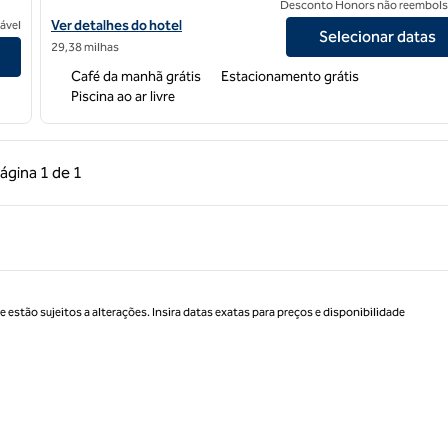
Desconto Honors não reembols
Exibir detalhes do hotel Hampton Inn Vallejo
Ver detalhes do hotel
ável
Selecionar datas
29,38 milhas
Café da manhã grátis
Estacionamento grátis
Piscina ao ar livre
 anterior, 1 de 1
Próxima página, 1 de 1
ágina
1 de 1
Página 1 de 1
estão sujeitos a alterações. Insira datas exatas para preços e disponibilidade