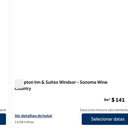
Hampton Inn & Suites Windsor - Sonoma Wine
Country
Hampton Inn & Suites Windsor - Sonoma Wine Country
$ 141
De*
ável
Desconto Honors não reembols
ma Wine Country
Exibir detalhes do hotel Hampton Inn & Suites Windsor - Sonom
Ver detalhes do hotel
Selecionar datas
14,98 milhas