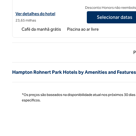
Desconto Honors não reembols
Exibir detalhes do hotel Hampton Inn & Suites Napa
Ver detalhes do hotel
Selecionar datas
23,65 milhas
Café da manhã grátis
Piscina ao ar livre
Página
P
Hampton Rohnert Park Hotels by Amenities and Features
*Os preços são baseados na disponibilidade atual nos próximos 30 dias e 
específicos.