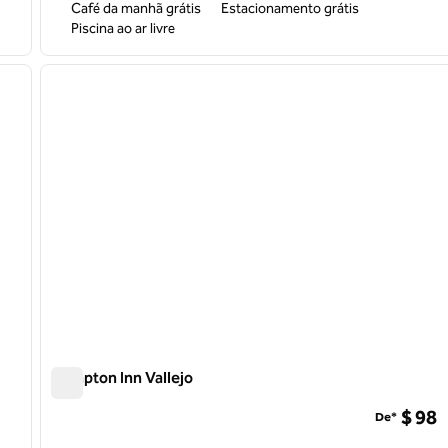
Café da manhã grátis
Estacionamento grátis
Piscina ao ar livre
/
12
1
próxima imagem
imagem anterior
1 de 12
Hampton Inn Vallejo
Hampton Inn Vallejo
$ 98
De*