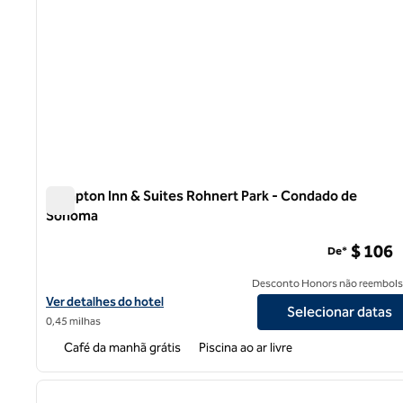
Hampton Inn & Suites Rohnert Park - Condado de
Sonoma
Hampton Inn & Suites Rohnert Park - Condado de Sonom
$ 106
De*
Desconto Honors não reembols
Exibir detalhes do hotel Hampton Inn & Suites Rohnert Park - 
Ver detalhes do hotel
Selecionar datas
0,45 milhas
Café da manhã grátis
Piscina ao ar livre
1
imagem anterior
1 de 12