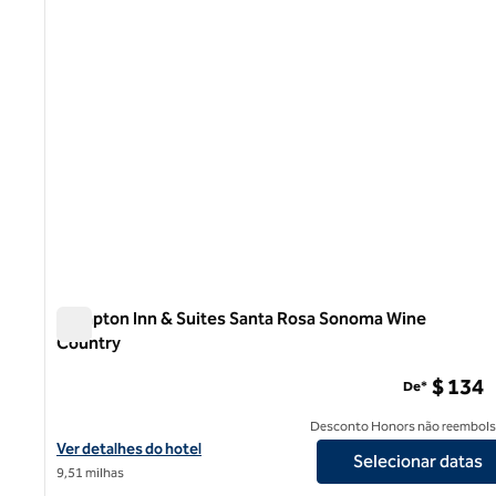
Hampton Inn & Suites Santa Rosa Sonoma Wine
Country
Hampton Inn & Suites Santa Rosa Sonoma Wine Country
$ 134
De*
Desconto Honors não reembols
Exibir detalhes do hotel Hampton Inn & Suites Santa Rosa Sono
Ver detalhes do hotel
Selecionar datas
9,51 milhas