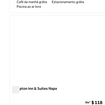
Café da manhã grátis
Estacionamento grátis
Piscina ao ar livre
1
imagem anterior
1 de 12
Hampton Inn & Suites Napa
Hampton Inn & Suites Napa
$ 118
De*