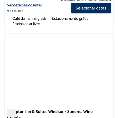
Exibir detalhes do hotel Hampton Inn & Suites Santa Rosa Sonoma W
Ver detalhes do hotel
Selecionar datas
9,51 milhas
Café da manhã grátis
Estacionamento grátis
Piscina ao ar livre
1
/
12
imagem anterior
próxi
1 de 12
Hampton Inn & Suites Windsor - Sonoma Wine
Country