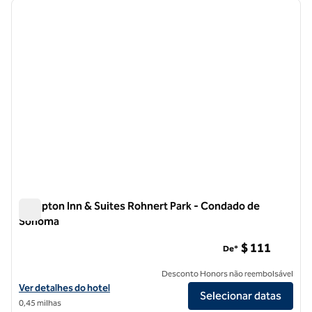
imagem anterior
próxi
1 de 12
Hampton Inn & Suites Rohnert Park - Condado de
Sonoma
Hampton Inn & Suites Rohnert Park - Condado de Sonoma
$ 111
De*
Desconto Honors não reembolsável
Exibir detalhes do hotel Hampton Inn & Suites Rohnert Park - Cond
Ver detalhes do hotel
Selecionar datas
0,45 milhas