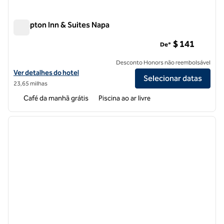
Hampton Inn & Suites Napa
Hampton Inn & Suites Napa
$ 141
De*
Desconto Honors não reembolsável
Exibir detalhes do hotel Hampton Inn & Suites Napa
Ver detalhes do hotel
Selecionar datas
23,65 milhas
Café da manhã grátis
Piscina ao ar livre
1
/
12
imagem anterior
próxi
1 de 12