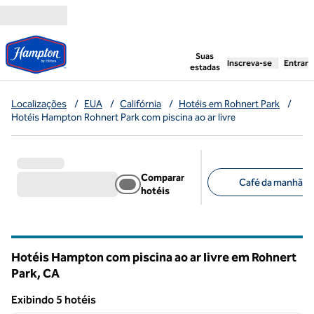
Pular para o conteúdo
,
abre uma nova g
Suas
Inscreva-se
Entrar
estadas
Localizações
/
EUA
/
Califórnia
/
Hotéis em Rohnert Park
/
Hotéis Hampton Rohnert Park com piscina ao ar livre
Comparar
Café da manhã grá
hotéis
Filtros sugeridos
Hotéis Hampton com piscina ao ar livre em Rohnert
Park,
CA
California
Exibindo 5 hotéis
1
/
12
Exibindo 5 hotéis