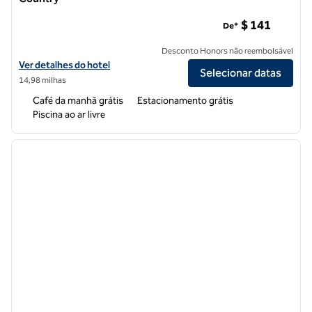
Hampton Inn & Suites Windsor - Sonoma Wine Country
$ 141
De*
Desconto Honors não reembolsável
Exibir detalhes do hotel Hampton Inn & Suites Windsor - Sonoma Wi
Ver detalhes do hotel
Selecionar datas
14,98 milhas
Café da manhã grátis
Estacionamento grátis
Piscina ao ar livre
1
/
12
imagem anterior
próxi
1 de 12