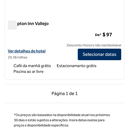
Hampton Inn Vallejo
Hampton Inn Vallejo
$ 97
De*
Desconto Honors não reembolsável
Exibir detalhes do hotel Hampton Inn Vallejo
Ver detalhes do hotel
Selecionar datas
29,38 milhas
Café da manhã grátis
Estacionamento grátis
Piscina ao ar livre
Página anterior, 1 de 1
Próxima página, 1 de
Página
1 de 1
Página 1 de 1
*Os preços são baseados na disponibilidade atual nos próximos
30 dias e estão sujeitos a alterações. Insira datas exatas para
preços e disponibilidade específicos.