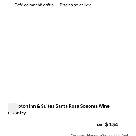
Café da manhã grátis
Piscina ao ar livre
1
/
12
imagem anterior
próxi
1 de 12
Hampton Inn & Suites Santa Rosa Sonoma Wine
Country
Hampton Inn & Suites Santa Rosa Sonoma Wine Country
$ 134
De*
Desconto Honors não reembolsável