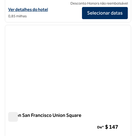
Desconto Honors não reembolsável
Exibir detalhes do hotel Parc 55 San Francisco - a Hilton Hotel
Ver detalhes do hotel
Selecionar datas
0,85 milhas
1
/
12
imagem anterior
próxi
1 de 12
Hilton San Francisco Union Square
Hilton San Francisco Union Square
$ 147
De*