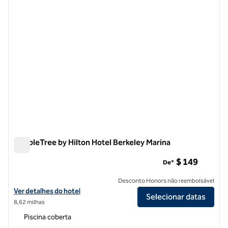
DoubleTree by Hilton Hotel Berkeley Marina
DoubleTree by Hilton Hotel Berkeley Marina
$ 149
De*
Desconto Honors não reembolsável
Exibir detalhes do hotel DoubleTree by Hilton Hotel Berkeley Marina
Ver detalhes do hotel
Selecionar datas
8,62 milhas
Piscina coberta
1
/
12