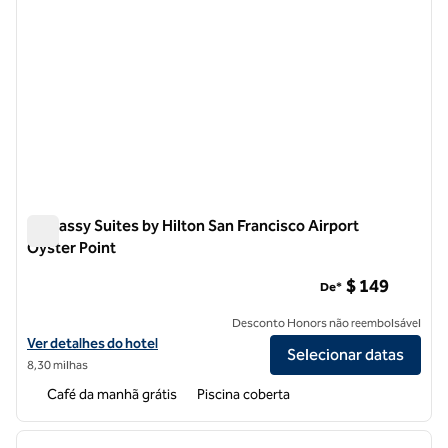
Embassy Suites by Hilton San Francisco Airport
Oyster Point
Embassy Suites by Hilton San Francisco Airport Oyster Point
$ 149
De*
Desconto Honors não reembolsável
Exibir detalhes do hotel Embassy Suites by Hilton San Francisco Airp
Ver detalhes do hotel
Selecionar datas
8,30 milhas
Café da manhã grátis
Piscina coberta
1
/
12
imagem anterior
próxi
1 de 12