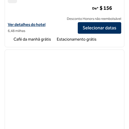
Hampton Inn San Francisco-Daly City
$ 156
De*
Desconto Honors não reembolsável
Exibir detalhes do hotel Hampton Inn San Francisco-Daly City
Ver detalhes do hotel
Selecionar datas
6,48 milhas
Café da manhã grátis
Estacionamento grátis
1
/
12
imagem anterior
próxi
1 de 12