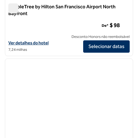
DoubleTree by Hilton San Francisco Airport North
Bayfront
DoubleTree by Hilton San Francisco Airport North Bayfront
$ 98
De*
Desconto Honors não reembolsável
Exibir detalhes do hotel DoubleTree by Hilton San Francisco Airport 
Ver detalhes do hotel
Selecionar datas
7,24 milhas
1
/
12
imagem anterior
próxi
1 de 12