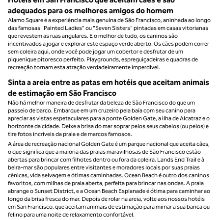
adequados para os melhores amigos do homem
Alamo Square é a experiência mais genuína de São Francisco, aninhada ao longo
das famosas "Painted Ladies" ou "Seven Sisters" pintadas em casas vitorianas
que revestem as ruas angulares. E o melhor de tudo, os caninos são
incentivados a jogar e explorar este espaço verde aberto. Os cães podem correr
sem coleira aqui, onde você pode jogar um cobertor e desfrutar de um
piquenique pitoresco perfeito. Playgrounds, espreguiçadeiras e quadras de
recreação tornam esta atração verdadeiramente imperdível.
Sinta a areia entre as patas em hotéis que aceitam animais
de estimação em São Francisco
Não há melhor maneira de desfrutar da beleza de São Francisco do que um
passeio de barco. Embarque em um cruzeiro pela baía com seu canino para
apreciar as vistas espetaculares para a ponte Golden Gate, a ilha de Alcatraz e o
horizonte da cidade. Deixe a brisa do mar soprar pelos seus cabelos (ou pelos) e
tire fotos incríveis da praia e de marcos famosos.
A área de recreação nacional Golden Gate é um parque nacional que aceita cães,
o que significa que a maioria das praias maravilhosas de São Francisco estão
abertas para brincar com filhotes dentro ou fora da coleira. Lands End Trail e à
beira-mar são populares entre visitantes e moradores locais por suas praias
cênicas, vida selvagem e ótimas caminhadas. Ocean Beach é outro dos caninos
favoritos, com milhas de praia aberta, perfeita para brincar nas ondas. A praia
abrange o Sunset District, e a Ocean Beach Esplanade é ótima para caminhar ao
longo da brisa fresca do mar. Depois de rolar na areia, volte aos nossos hotéis
em San Francisco, que aceitam animais de estimação para mimar a sua banca ou
felino para uma noite de relaxamento confortável.