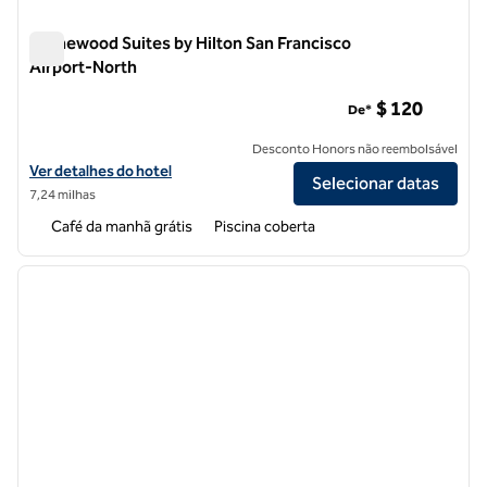
Homewood Suites by Hilton San Francisco
Airport-North
Homewood Suites by Hilton San Francisco Airport-North
$ 120
De*
Desconto Honors não reembolsável
Exibir detalhes do hotel Homewood Suites by Hilton San Francisco A
Ver detalhes do hotel
Selecionar datas
7,24 milhas
Café da manhã grátis
Piscina coberta
1
/
12
imagem anterior
próxi
1 de 12