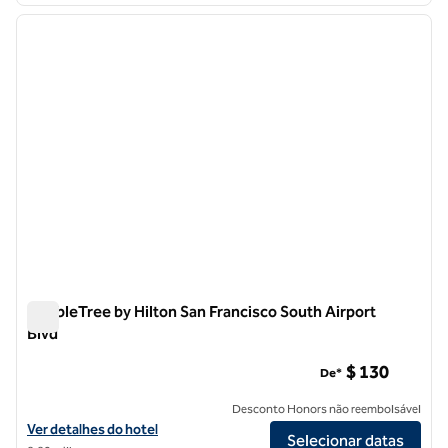
imagem anterior
próxi
1 de 12
DoubleTree by Hilton San Francisco South Airport
Blvd
DoubleTree by Hilton San Francisco South Airport Blvd
$ 130
De*
Desconto Honors não reembolsável
Exibir detalhes do hotel DoubleTree by Hilton San Francisco South Ai
Ver detalhes do hotel
Selecionar datas