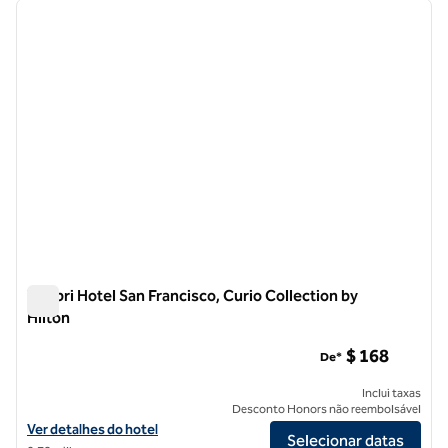
imagem anterior
próxi
1 de 12
Timbri Hotel San Francisco, Curio Collection by
Hilton
Timbri Hotel San Francisco, Curio Collection by Hilton
$ 168
De*
Inclui taxas
Desconto Honors não reembolsável
Exibir detalhes do hotel Timbri Hotel San Francisco, Curio Collection 
Ver detalhes do hotel
Selecionar datas