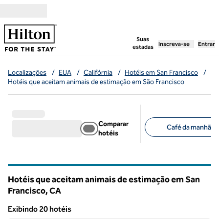
Pular para o conteúdo
,
abre uma nova g
Suas
Inscreva-se
Entrar
estadas
Localizações
/
EUA
/
Califórnia
/
Hotéis em San Francisco
/
Hotéis que aceitam animais de estimação em São Francisco
Comparar
Café da manhã grá
hotéis
Filtros sugeridos
Hotéis que aceitam animais de estimação em San
Francisco,
CA
California
Exibindo 20 hotéis
1
/
12
Exibindo 20 hotéis