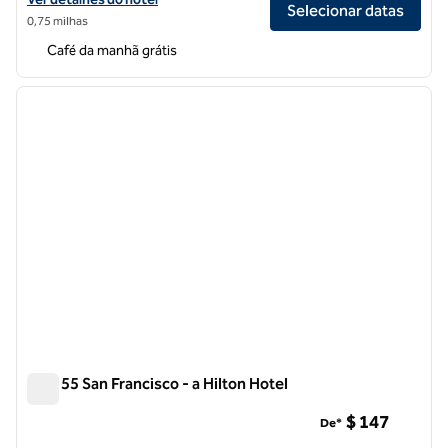
Selecionar datas
0,75 milhas
Café da manhã grátis
1
/
12
imagem anterior
próxi
1 de 12
Parc 55 San Francisco - a Hilton Hotel
Parc 55 San Francisco - a Hilton Hotel
$ 147
De*