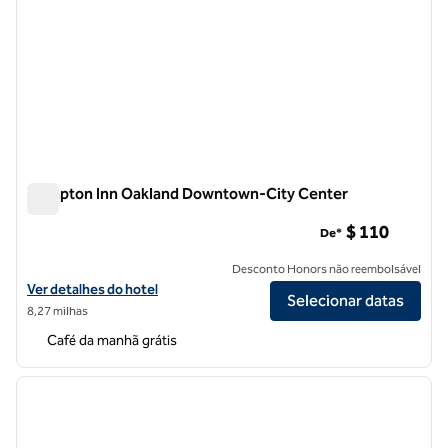
Hampton Inn Oakland Downtown-City Center
Hampton Inn Oakland Downtown-City Center
$ 110
De*
Desconto Honors não reembolsável
Exibir detalhes do hotel Hampton Inn Oakland Downtown-City Cent
Ver detalhes do hotel
Selecionar datas
8,27 milhas
Café da manhã grátis
1
/
12
imagem anterior
próxi
1 de 12