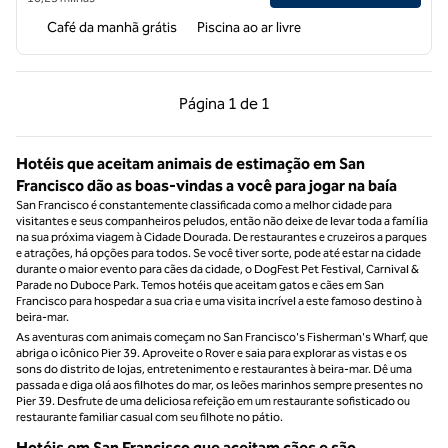
Café da manhã grátis
Piscina ao ar livre
Página anterior, 1 de 1
Próxima página, 1 de
Página
1 de 1
Página 1 de 1
Hotéis que aceitam animais de estimação em San
Francisco dão as boas-vindas a você para jogar na baía
San Francisco é constantemente classificada como a melhor cidade para
visitantes e seus companheiros peludos, então não deixe de levar toda a família
na sua próxima viagem à Cidade Dourada. De restaurantes e cruzeiros a parques
e atrações, há opções para todos. Se você tiver sorte, pode até estar na cidade
durante o maior evento para cães da cidade, o DogFest Pet Festival, Carnival &
Parade no Duboce Park. Temos hotéis que aceitam gatos e cães em San
Francisco para hospedar a sua cria e uma visita incrível a este famoso destino à
beira-mar.
As aventuras com animais começam no San Francisco's Fisherman's Wharf, que
abriga o icônico Pier 39. Aproveite o Rover e saia para explorar as vistas e os
sons do distrito de lojas, entretenimento e restaurantes à beira-mar. Dê uma
passada e diga olá aos filhotes do mar, os leões marinhos sempre presentes no
Pier 39. Desfrute de uma deliciosa refeição em um restaurante sofisticado ou
restaurante familiar casual com seu filhote no pátio.
Hotéis em San Francisco que aceitam cães e são