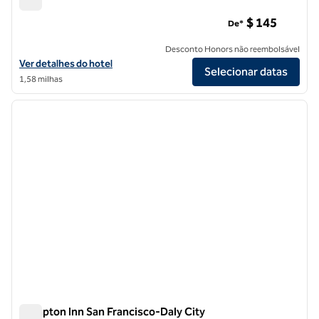
Hilton San Francisco Financial District
$ 145
De*
Desconto Honors não reembolsável
Exibir detalhes do hotel Hilton San Francisco Financial District
Ver detalhes do hotel
Selecionar datas
1,58 milhas
1
/
12
imagem anterior
próxi
1 de 12
Hampton Inn San Francisco-Daly City