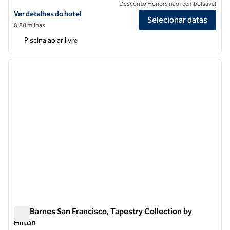
Desconto Honors não reembolsável
Exibir detalhes do hotel Hilton San Francisco Union Square
Ver detalhes do hotel
Selecionar datas
0,88 milhas
Piscina ao ar livre
1
/
12
imagem anterior
próxi
1 de 12
The Barnes San Francisco, Tapestry Collection by
Hilton