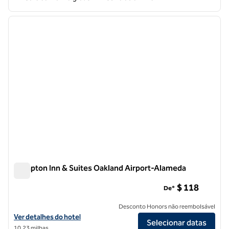
1
/
12
imagem anterior
próxi
1 de 12
Hampton Inn & Suites Oakland Airport-Alameda
Hampton Inn & Suites Oakland Airport-Alameda
$ 118
De*
Desconto Honors não reembolsável
Exibir detalhes do hotel Hampton Inn & Suites Oakland Airport-Alam
Ver detalhes do hotel
Selecionar datas
10,23 milhas