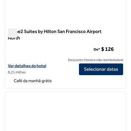
Home2 Suites by Hilton San Francisco Airport
North
Home2 Suites by Hilton San Francisco Airport North
$ 126
De*
Desconto Honors não reembolsável
Exibir detalhes do hotel Home2 Suites by Hilton San Francisco Airpor
Ver detalhes do hotel
Selecionar datas
8,21 milhas
Café da manhã grátis
1
/
12
imagem anterior
próxi
1 de 12