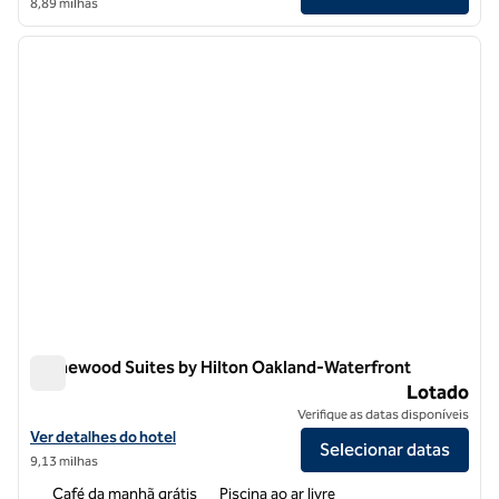
8,89 milhas
1
/
12
imagem anterior
próxi
1 de 12
Homewood Suites by Hilton Oakland-Waterfront
Homewood Suites by Hilton Oakland-Waterfront
Lotado
Verifique as datas disponíveis
Exibir detalhes do hotel Homewood Suites by Hilton Oakland-Water
Ver detalhes do hotel
Selecionar datas
9,13 milhas
Café da manhã grátis
Piscina ao ar livre