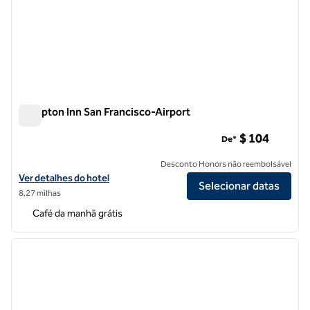
Hampton Inn San Francisco-Airport
Hampton Inn San Francisco-Airport
$ 104
De*
Desconto Honors não reembolsável
Exibir detalhes do hotel Hampton Inn San Francisco-Airport
Ver detalhes do hotel
Selecionar datas
8,27 milhas
Café da manhã grátis
1
/
12
imagem anterior
próxi
1 de 12