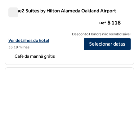
Home2 Suites by Hilton Alameda Oakland Airport
Home2 Suites by Hilton Alameda Oakland Airport
$ 118
De*
Desconto Honors não reembolsável
Exibir detalhes do hotel Home2 Suites by Hilton Alameda Oakland Air
Ver detalhes do hotel
Selecionar datas
33,19 milhas
Café da manhã grátis
1
/
12
imagem anterior
próxi
1 de 12