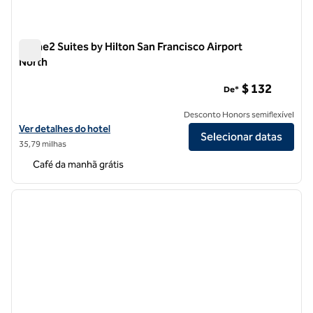
Home2 Suites by Hilton San Francisco Airport
North
Home2 Suites by Hilton San Francisco Airport North
$ 132
De*
Desconto Honors semiflexível
Exibir detalhes do hotel Home2 Suites by Hilton San Francisco Airpor
Ver detalhes do hotel
Selecionar datas
35,79 milhas
Café da manhã grátis
1
/
12
imagem anterior
próxi
1 de 12