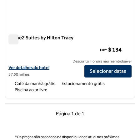
Home2 Suites by Hilton Tracy
Home2 Suites by Hilton Tracy
$ 134
De*
Desconto Honors não reembolsável
Exibir detalhes do hotel Home2 Suites by Hilton Tracy
Ver detalhes do hotel
Selecionar datas
37,50 milhas
Café da manhã grátis
Estacionamento grátis
Piscina ao ar livre
Página anterior, 1 de 1
Próxima página, 1 de
Página
1 de 1
Página 1 de 1
*Os preços são baseados na disponibilidade atual nos próximos