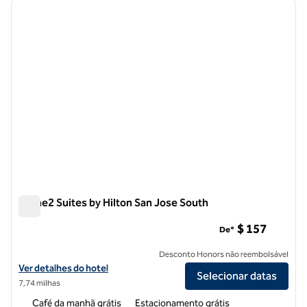
imagem anterior
próxi
1 de 9
Home2 Suites by Hilton San Jose South
Home2 Suites by Hilton San Jose South
$ 157
De*
Desconto Honors não reembolsável
Exibir detalhes do hotel Home2 Suites by Hilton San Jose South
Ver detalhes do hotel
Selecionar datas
7,74 milhas
Café da manhã grátis
Estacionamento grátis