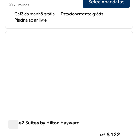
Selecionar datas
20,71 milhas
Café da manhã grátis
Estacionamento grátis
Piscina ao ar livre
1
/
6
imagem anterior
próxi
1 de 6
Home2 Suites by Hilton Hayward
Home2 Suites by Hilton Hayward
$ 122
De*