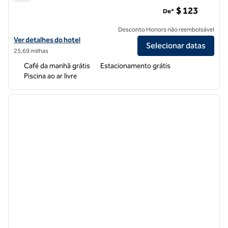
Home2 Suites by Hilton Livermore
$ 123
De*
Desconto Honors não reembolsável
Exibir detalhes do hotel para Home2 Suites by Hilton Livermore
Ver detalhes do hotel
Selecionar datas
25,69 milhas
Café da manhã grátis
Estacionamento grátis
Piscina ao ar livre
1
/
12
imagem anterior
próxi
1 de 12