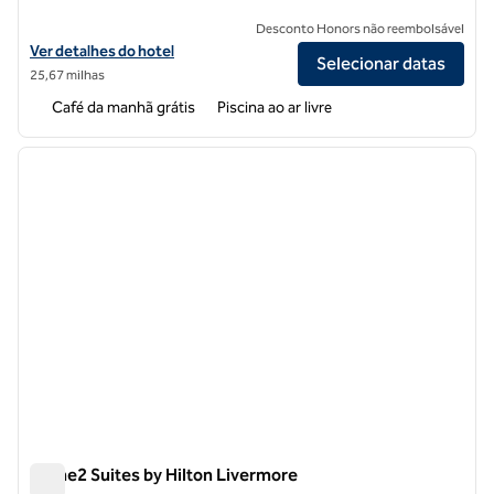
Desconto Honors não reembolsável
Exibir detalhes do hotel para Home2 Suites by Hilton Hayward
Ver detalhes do hotel
Selecionar datas
25,67 milhas
Café da manhã grátis
Piscina ao ar livre
1
/
12
imagem anterior
próxi
1 de 12
Home2 Suites by Hilton Livermore