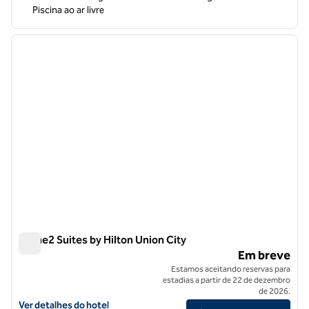
Piscina ao ar livre
1
/
12
imagem anterior
próxi
1 de 12
Home2 Suites by Hilton Union City
Home2 Suites by Hilton Union City
Em breve
Estamos aceitando reservas para
estadias a partir de 22 de dezembro
de 2026.
Exibir detalhes do hotel para Home2 Suites by Hilton Union City
Ver detalhes do hotel