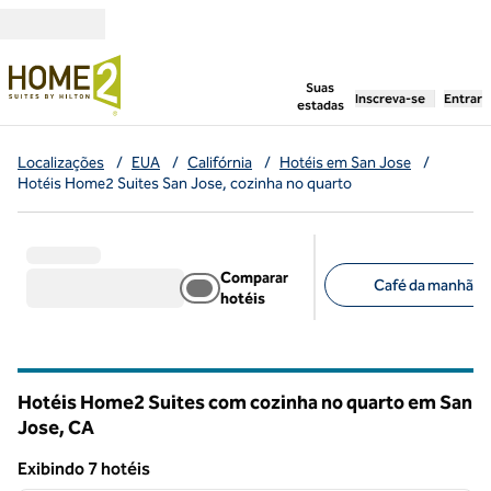
Pular para o conteúdo
,
abre uma nova g
Suas
Inscreva-se
Entrar
estadas
Localizações
/
EUA
/
Califórnia
/
Hotéis em San Jose
/
Hotéis Home2 Suites San Jose, cozinha no quarto
Comparar
Café da manhã grá
hotéis
Filtros sugeridos
Hotéis Home2 Suites com cozinha no quarto em San
Jose,
CA
California
Exibindo 7 hotéis
1
/
9
Exibindo 7 hotéis