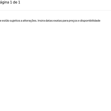
 anterior, 1 de 1
Próxima página, 1 de 1
ágina
1 de 1
Página 1 de 1
estão sujeitos a alterações. Insira datas exatas para preços e disponibilidade