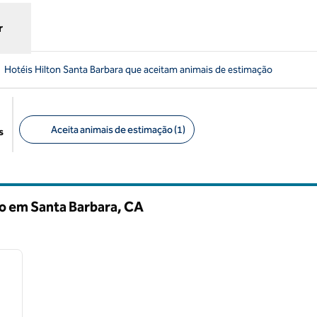
r
Hotéis Hilton Santa Barbara que aceitam animais de estimação
Aceita animais de estimação (1)
s
Filtros sugeridos
ão em Santa Barbara,
CA
/
12
próxima imagem