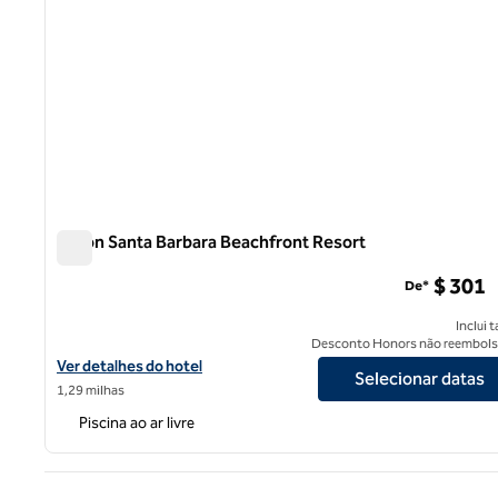
Hilton Santa Barbara Beachfront Resort
Hilton Santa Barbara Beachfront Resort
$ 301
De*
Inclui 
Desconto Honors não reembols
Exibir detalhes do hotel Hilton Santa Barbara Beachfront Resort
Ver detalhes do hotel
Selecionar datas
1,29 milhas
Piscina ao ar livre