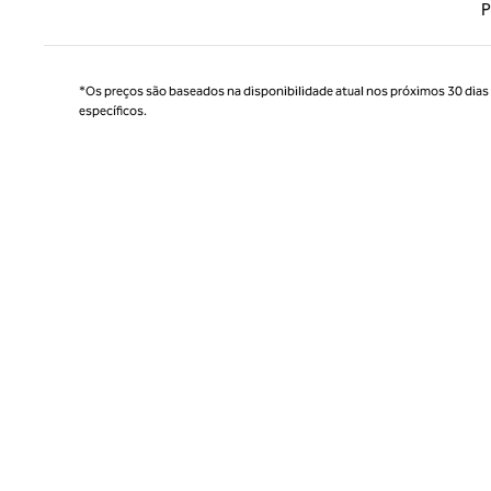
Página
P
*Os preços são baseados na disponibilidade atual nos próximos 30 dias e 
específicos.