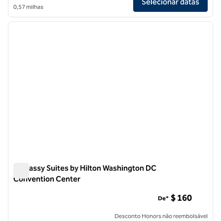
Selecionar datas
0,57 milhas
1
/
12
imagem anterior
próxi
1 de 12
Embassy Suites by Hilton Washington DC
Convention Center
Embassy Suites by Hilton Washington DC Convention Cente
$ 160
De*
Desconto Honors não reembolsável