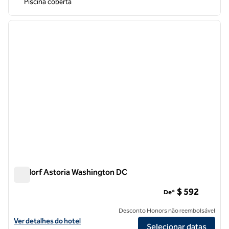
Piscina coberta
1
/
12
imagem anterior
próxi
1 de 12
Waldorf Astoria Washington DC
Waldorf Astoria Washington DC
$ 592
De*
Desconto Honors não reembolsável
Exibir detalhes do hotel Waldorf Astoria Washington DC
Ver detalhes do hotel
Selecionar datas