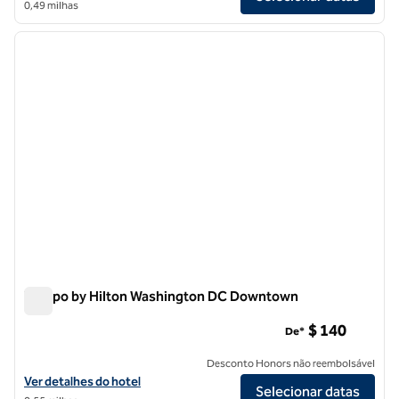
0,49 milhas
1
/
12
imagem anterior
próxi
1 de 12
Tempo by Hilton Washington DC Downtown
Tempo by Hilton Washington DC Downtown
$ 140
De*
Desconto Honors não reembolsável
Exibir detalhes do hotel Tempo by Hilton Washington DC Downtown
Ver detalhes do hotel
Selecionar datas