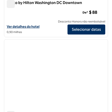
Motto by Hilton Washington DC Downtown
Motto by Hilton Washington DC Downtown
$ 88
De*
Desconto Honors não reembolsável
Exibir detalhes do hotel Motto by Hilton Washington DC Downtown
Ver detalhes do hotel
Selecionar datas
0,90 milhas
1
/
12
imagem anterior
próxi
1 de 12