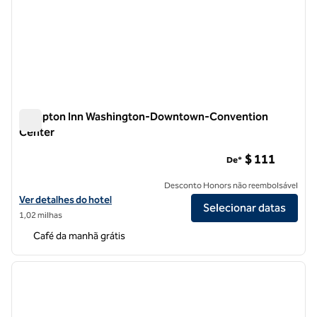
Hampton Inn Washington-Downtown-Convention
Center
Hampton Inn Washington-Downtown-Convention Center
$ 111
De*
Desconto Honors não reembolsável
Exibir detalhes do hotel Hampton Inn Washington-Downtown-Conv
Ver detalhes do hotel
Selecionar datas
1,02 milhas
Café da manhã grátis
1
/
12
imagem anterior
próxi
1 de 12