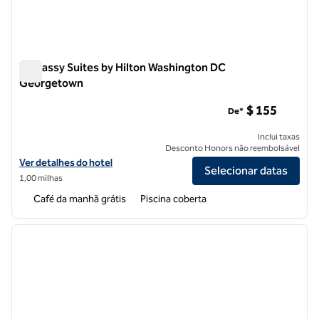
Embassy Suites by Hilton Washington DC
Georgetown
Embassy Suites by Hilton Washington DC Georgetown
$ 155
De*
Inclui taxas
Desconto Honors não reembolsável
Exibir detalhes do hotel Embassy Suites by Hilton Washington DC 
Ver detalhes do hotel
Selecionar datas
1,00 milhas
Café da manhã grátis
Piscina coberta
1
/
12
imagem anterior
próxi
1 de 12