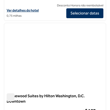
Desconto Honors não reembolsável
Exibir detalhes do hotel para Conrad Washington, DC
Ver detalhes do hotel
Selecionar datas
0,75 milhas
1
/
12
imagem anterior
próxi
1 de 12
Homewood Suites by Hilton Washington, D.C.
Downtown
Homewood Suites by Hilton Washington, D.C. Downtown