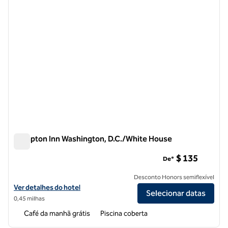
Hampton Inn Washington, D.C./White House
Hampton Inn Washington, D.C./White House
$ 135
De*
Desconto Honors semiflexível
Exibir detalhes do hotel Hampton Inn Washington, D.C./White Hous
Ver detalhes do hotel
Selecionar datas
0,45 milhas
Café da manhã grátis
Piscina coberta
1
/
12