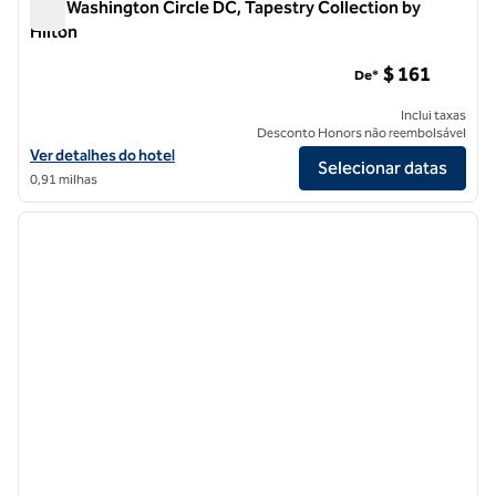
One Washington Circle DC, Tapestry Collection by
Hilton
One Washington Circle DC, Tapestry Collection by Hilton
$ 161
De*
Inclui taxas
Desconto Honors não reembolsável
Exibir detalhes do hotel One Washington Circle DC, Tapestry Collecti
Ver detalhes do hotel
Selecionar datas
0,91 milhas
1
/
9
imagem anterior
próxi
1 de 9