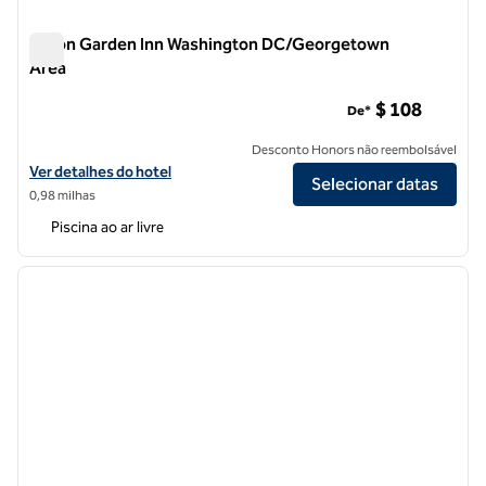
Hilton Garden Inn Washington DC/Georgetown
Area
Hilton Garden Inn Washington DC/Georgetown Area
$ 108
De*
Desconto Honors não reembolsável
Exibir detalhes do hotel Hilton Garden Inn Washington DC/Georget
Ver detalhes do hotel
Selecionar datas
0,98 milhas
Piscina ao ar livre
1
/
12
imagem anterior
próxi
1 de 12