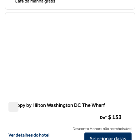
Café da manhã grátis
1
/
12
imagem anterior
próxi
1 de 12
Canopy by Hilton Washington DC The Wharf
Canopy by Hilton Washington DC The Wharf
$ 153
De*
Desconto Honors não reembolsável
Exibir detalhes do hotel Canopy by Hilton Washington DC The Wharf
Ver detalhes do hotel
Selecionar datas