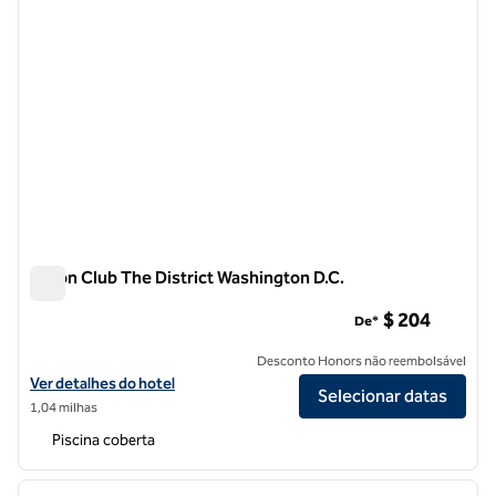
Hilton Club The District Washington D.C.
Hilton Club The District Washington D.C.
$ 204
De*
Desconto Honors não reembolsável
Exibir detalhes do hotel Hilton Club The District Washington D.C.
Ver detalhes do hotel
Selecionar datas
1,04 milhas
Piscina coberta
1
/
12
imagem anterior
próxi
1 de 12