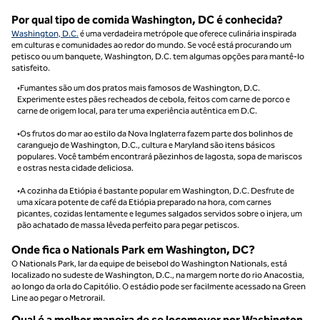
Por qual tipo de comida Washington, DC é conhecida?
Washington, D.C.
é uma verdadeira metrópole que oferece culinária inspirada
em culturas e comunidades ao redor do mundo. Se você está procurando um
petisco ou um banquete, Washington, D.C. tem algumas opções para mantê-lo
satisfeito.
•Fumantes são um dos pratos mais famosos de Washington, D.C.
Experimente estes pães recheados de cebola, feitos com carne de porco e
carne de origem local, para ter uma experiência autêntica em D.C.
•Os frutos do mar ao estilo da Nova Inglaterra fazem parte dos bolinhos de
caranguejo de Washington, D.C., cultura e Maryland são itens básicos
populares. Você também encontrará pãezinhos de lagosta, sopa de mariscos
e ostras nesta cidade deliciosa.
•A cozinha da Etiópia é bastante popular em Washington, D.C. Desfrute de
uma xícara potente de café da Etiópia preparado na hora, com carnes
picantes, cozidas lentamente e legumes salgados servidos sobre o injera, um
pão achatado de massa lêveda perfeito para pegar petiscos.
Onde fica o Nationals Park em Washington, DC?
O Nationals Park, lar da equipe de beisebol do Washington Nationals, está
localizado no sudeste de Washington, D.C., na margem norte do rio Anacostia,
ao longo da orla do Capitólio. O estádio pode ser facilmente acessado na Green
Line ao pegar o Metrorail.
Qual é a melhor maneira de se locomover por Washington,