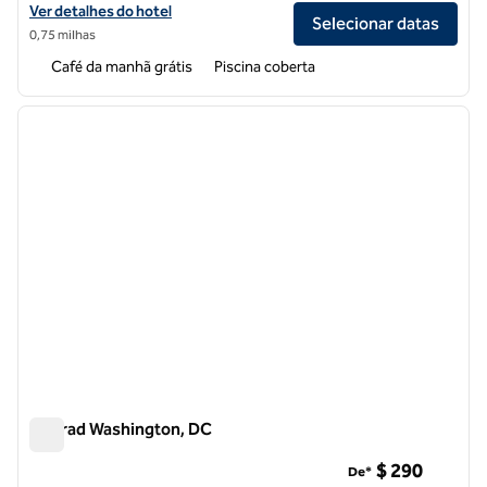
Exibir detalhes do hotel Embassy Suites by Hilton Washington DC C
Ver detalhes do hotel
Selecionar datas
0,75 milhas
Café da manhã grátis
Piscina coberta
1
/
12
imagem anterior
próxi
1 de 12
Conrad Washington, DC
Conrad Washington, DC
$ 290
De*