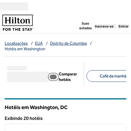
Pular para o conteúdo
,
abre uma nova g
Suas
Inscreva-se
Entrar
estadas
Localizações
/
EUA
/
Distrito de Columbia
/
Hotéis em Washington
Comparar
Café da manhã grá
hotéis
Filtros sugeridos
Hotéis em Washington,
DC
District of Columbia
Exibindo 20 hotéis
1
/
12
Exibindo 20 hotéis
imagem anterior
próxi
1 de 12