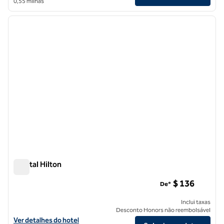
0,55 milhas
1
/
12
imagem anterior
próxi
1 de 12
Capital Hilton
Capital Hilton
$ 136
De*
Inclui taxas
Desconto Honors não reembolsável
Exibir detalhes do hotel Capital Hilton
Ver detalhes do hotel