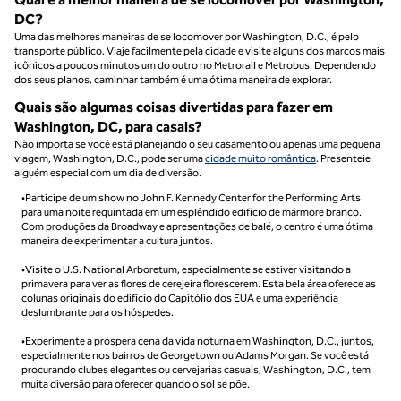
DC?
Uma das melhores maneiras de se locomover por Washington, D.C., é pelo
transporte público. Viaje facilmente pela cidade e visite alguns dos marcos mais
icônicos a poucos minutos um do outro no Metrorail e Metrobus. Dependendo
dos seus planos, caminhar também é uma ótima maneira de explorar.
Quais são algumas coisas divertidas para fazer em
Washington, DC, para casais?
Não importa se você está planejando o seu casamento ou apenas uma pequena
viagem, Washington, D.C., pode ser uma
cidade muito romântica
. Presenteie
alguém especial com um dia de diversão.
•Participe de um show no John F. Kennedy Center for the Performing Arts
para uma noite requintada em um esplêndido edifício de mármore branco.
Com produções da Broadway e apresentações de balé, o centro é uma ótima
maneira de experimentar a cultura juntos.
•Visite o U.S. National Arboretum, especialmente se estiver visitando a
primavera para ver as flores de cerejeira florescerem. Esta bela área oferece as
colunas originais do edifício do Capitólio dos EUA e uma experiência
deslumbrante para os hóspedes.
•Experimente a próspera cena da vida noturna em Washington, D.C., juntos,
especialmente nos bairros de Georgetown ou Adams Morgan. Se você está
procurando clubes elegantes ou cervejarias casuais, Washington, D.C., tem
muita diversão para oferecer quando o sol se põe.