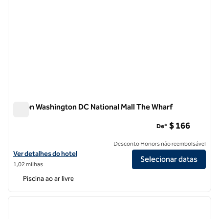
Hilton Washington DC National Mall The Wharf
Hilton Washington DC National Mall The Wharf
$ 166
De*
Desconto Honors não reembolsável
Exibir detalhes do hotel Hilton Washington DC National Mall The Wha
Ver detalhes do hotel
Selecionar datas
1,02 milhas
Piscina ao ar livre
1
/
12
imagem anterior
próxi
1 de 12