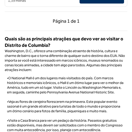
1,39 milhas
Página anterior, 1 de 1
Próxima página, 1 de
Página
1 de 1
Página 1 de 1
Quais são as principais atrações que devo ver ao visitar o
Distrito de Columbia?
Washington, D.C., oferece uma combinação atraente de história, cultura e
charme de bairro que o torna diferente de qualquer outro destino dos EUA. Não
importa se você está interessado em marcos icônicos, museus renomados ou
cenas locais animadas, a cidade tem algo para todos. Algumas das principais
atrações incluem:
•O National Mall é um dos lugares mais visitados do país. Com marcos
históricos e memoriais icônicos, o Mall é um ótimo lugar para ver o melhor da
América, tudo em um só lugar. Visite o Lincoln ou Washington Memorials e,
em seguida, caminhe pelo Pennsylvania Avenue National Historic Site.
•Veja as flores de cerejeira florescerem na primavera. Este popular evento
sazonal é um grande atrativo para turistas de todo o mundo e proporciona
um ótimo cenário para fotos de família, piqueniques e muito mais.
•Visite a Casa Branca para ver um pedaço da história. Passeios gratuitos
estão disponíveis, mas devem ser solicitados com o membro do Congresso
com muita antecedência, por isso, planeje com antecedência.