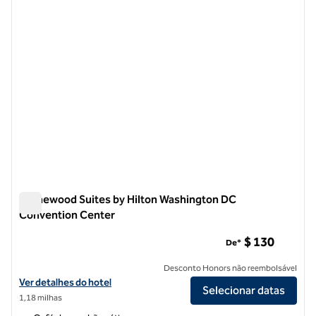
Homewood Suites by Hilton Washington DC
Convention Center
Homewood Suites by Hilton Washington DC Convention Cen
$ 130
De*
Desconto Honors não reembolsável
Exibir detalhes do hotel Homewood Suites by Hilton Washington D
Ver detalhes do hotel
Selecionar datas
1,18 milhas