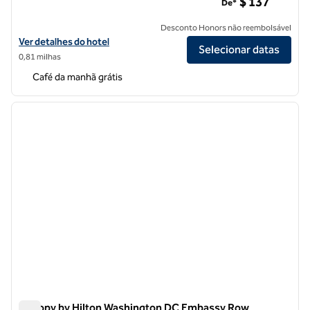
$ 137
De*
Desconto Honors não reembolsável
Exibir detalhes do hotel Homewood Suites by Hilton Washington, D
Ver detalhes do hotel
Selecionar datas
0,81 milhas
Café da manhã grátis
1
/
12
imagem anterior
próxi
1 de 12
Canopy by Hilton Washington DC Embassy Row