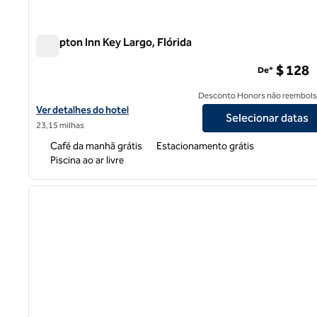
Hampton Inn Key Largo, Flórida
Hampton Inn Key Largo, Flórida
$ 128
De*
Desconto Honors não reembols
Exibir detalhes do hotel Hampton Inn Key Largo, Flórida
Ver detalhes do hotel
Selecionar datas
23,15 milhas
Café da manhã grátis
Estacionamento grátis
Piscina ao ar livre
1
imagem anterior
1 de 12