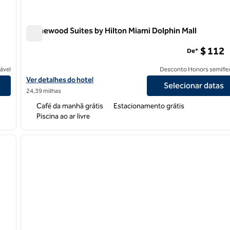
Homewood Suites by Hilton Miami Dolphin Mall
Homewood Suites by Hilton Miami Dolphin Mall
$ 112
De*
ável
Desconto Honors semiflex
Exibir detalhes do hotel Homewood Suites by Hilton Miami Dolphi
Ver detalhes do hotel
Selecionar datas
24,39 milhas
Café da manhã grátis
Estacionamento grátis
Piscina ao ar livre
/
12
1
próxima imagem
imagem anterior
1 de 12