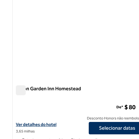
Hilton Garden Inn Homestead
Hilton Garden Inn Homestead
$ 80
De*
Desconto Honors não reembols
Exibir detalhes do hotel Hilton Garden Inn Homestead
Ver detalhes do hotel
Selecionar datas
3,65 milhas