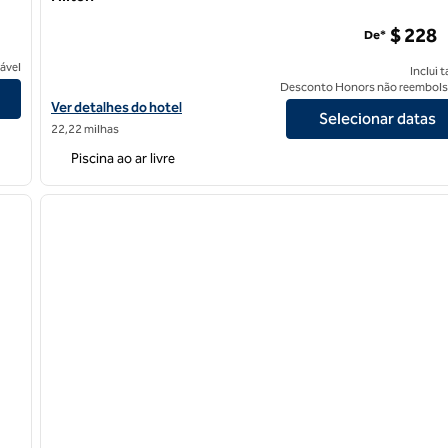
Hotel THesis Miami Coral Gables, Curio Collection by Hilt
$ 228
De*
ável
Inclui 
Desconto Honors não reembols
Exibir detalhes do hotel THesis Hotel Miami Coral Gables, Curio C
Ver detalhes do hotel
Selecionar datas
22,22 milhas
Piscina ao ar livre
/
12
1
próxima imagem
imagem anterior
1 de 12