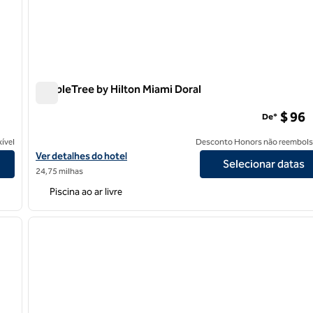
DoubleTree by Hilton Miami Doral
DoubleTree by Hilton Miami Doral
$ 96
De*
ível
Desconto Honors não reembols
Exibir detalhes do hotel DoubleTree by Hilton Miami Doral
Ver detalhes do hotel
Selecionar datas
24,75 milhas
Piscina ao ar livre
/
12
1
próxima imagem
imagem anterior
1 de 12