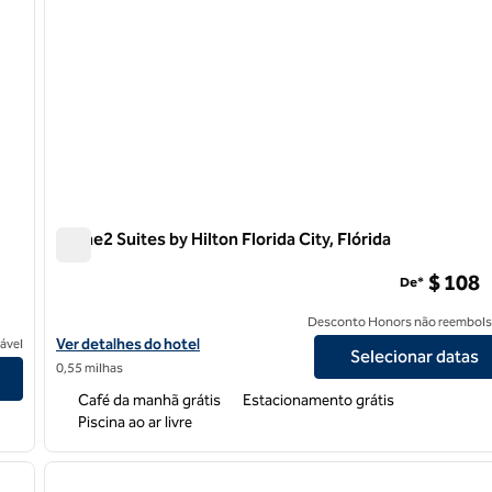
Home2 Suites by Hilton Florida City, Flórida
Home2 Suites by Hilton Florida City, Flórida
$ 108
De*
Desconto Honors não reembols
Exibir detalhes do hotel Home2 Suites by Hilton Florida City, Flór
Ver detalhes do hotel
ável
Selecionar datas
0,55 milhas
Café da manhã grátis
Estacionamento grátis
Piscina ao ar livre
/
12
1
próxima imagem
imagem anterior
1 de 12