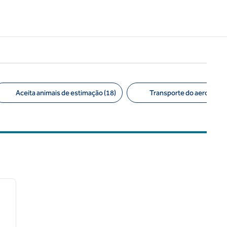
Aceita animais de estimação (18)
Transporte do aeroporto 
/
12
próxima imagem