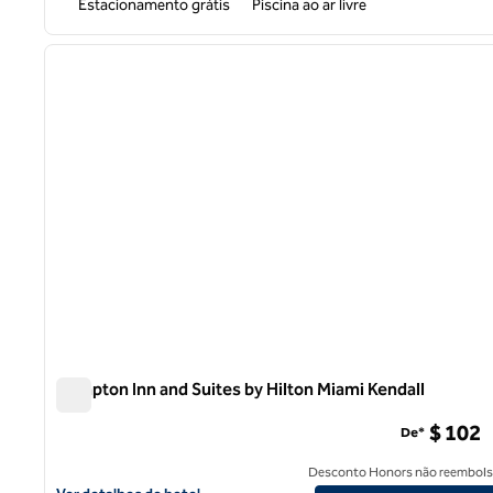
Estacionamento grátis
Piscina ao ar livre
1
imagem anterior
1 de 12
Hampton Inn and Suites by Hilton Miami Kendall
Hampton Inn and Suites by Hilton Miami Kendall
$ 102
De*
Desconto Honors não reembols