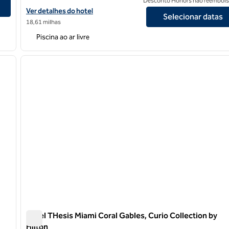
Kendall
Desconto Honors não reembols
Exibir detalhes do hotel Hilton Miami Dadeland
Ver detalhes do hotel
Selecionar datas
18,61 milhas
Piscina ao ar livre
/
12
1
próxima imagem
imagem anterior
1 de 12
Hotel THesis Miami Coral Gables, Curio Collection by
Hilton