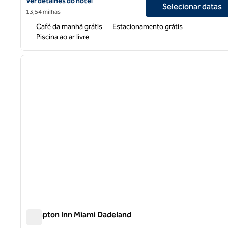
Exibir detalhes do hotel Hampton Inn and Suites by Hilton Miami 
Ver detalhes do hotel
Selecionar datas
13,54 milhas
Café da manhã grátis
Estacionamento grátis
Piscina ao ar livre
1
imagem anterior
1 de 12
Hampton Inn Miami Dadeland
Hampton Inn Miami Dadeland