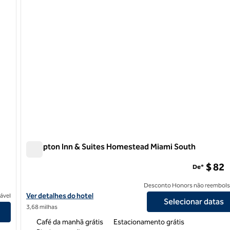
Hampton Inn & Suites Homestead Miami South
Hampton Inn & Suites Homestead Miami South
$ 82
De*
Desconto Honors não reembols
Exibir detalhes do hotel Hampton Inn & Suites Homestead Miami
Ver detalhes do hotel
ável
Selecionar datas
3,68 milhas
Café da manhã grátis
Estacionamento grátis