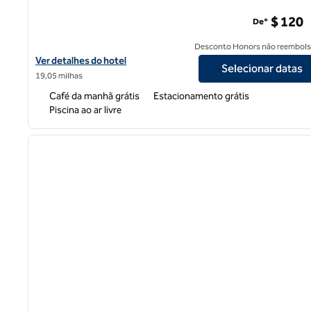
$ 120
De*
Desconto Honors não reembols
Exibir detalhes do hotel Hampton Inn Miami Dadeland
Ver detalhes do hotel
Selecionar datas
19,05 milhas
Café da manhã grátis
Estacionamento grátis
Piscina ao ar livre
1
imagem anterior
1 de 12