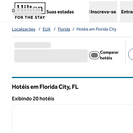
Pular para o conteúdo
,
abre uma nova guia
0
Suas estadas
Inscreva-se
Entra
Localizações
/
EUA
/
Florida
/
Hotéis em Florida City
Comparar
hotéis
Fil
Hotéis em Florida City,
FL
Florida
Exibindo 20 hotéis
1
Exibindo 20 hotéis
imagem anterior
1 de 12