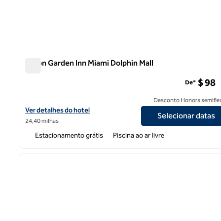
Hilton Garden Inn Miami Dolphin Mall
Hilton Garden Inn Miami Dolphin Mall
$ 98
De*
Desconto Honors semiflex
Exibir detalhes do hotel Hilton Garden Inn Miami Dolphin Mall
Ver detalhes do hotel
Selecionar datas
24,40 milhas
Estacionamento grátis
Piscina ao ar livre
1
imagem anterior
1 de 12