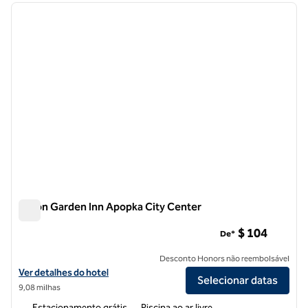
imagem anterior
próxi
1 de 12
Hilton Garden Inn Apopka City Center
Hilton Garden Inn Apopka City Center
$ 104
De*
Desconto Honors não reembolsável
Exibir detalhes do hotel Hilton Garden Inn Apopka City Center
Ver detalhes do hotel
Selecionar datas
9,08 milhas
Estacionamento grátis
Piscina ao ar livre