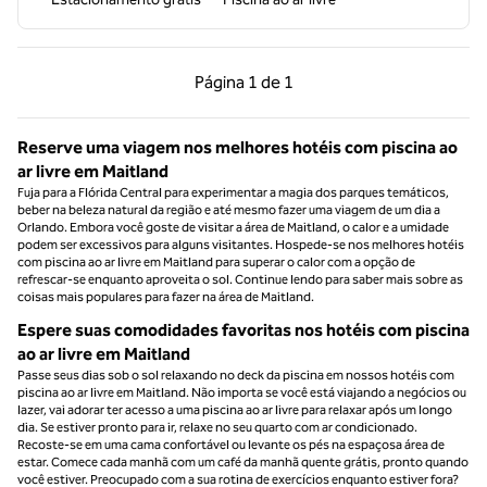
Página anterior, 1 de 1
Próxima página, 1 de
Página
1 de 1
Página 1 de 1
Reserve uma viagem nos melhores hotéis com piscina ao
ar livre em Maitland
Fuja para a Flórida Central para experimentar a magia dos parques temáticos,
beber na beleza natural da região e até mesmo fazer uma viagem de um dia a
Orlando. Embora você goste de visitar a área de Maitland, o calor e a umidade
podem ser excessivos para alguns visitantes. Hospede-se nos melhores hotéis
com piscina ao ar livre em Maitland para superar o calor com a opção de
refrescar-se enquanto aproveita o sol. Continue lendo para saber mais sobre as
coisas mais populares para fazer na área de Maitland.
Espere suas comodidades favoritas nos hotéis com piscina
ao ar livre em Maitland
Passe seus dias sob o sol relaxando no deck da piscina em nossos hotéis com
piscina ao ar livre em Maitland. Não importa se você está viajando a negócios ou
lazer, vai adorar ter acesso a uma piscina ao ar livre para relaxar após um longo
dia. Se estiver pronto para ir, relaxe no seu quarto com ar condicionado.
Recoste-se em uma cama confortável ou levante os pés na espaçosa área de
estar. Comece cada manhã com um café da manhã quente grátis, pronto quando
você estiver. Preocupado com a sua rotina de exercícios enquanto estiver fora?