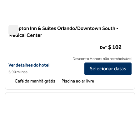
Hampton Inn & Suites Orlando/Downtown South -
Medical Center
Hampton Inn & Suites Orlando/Downtown South - Medical C
$ 102
De*
Desconto Honors não reembolsável
Exibir detalhes do hotel Hampton Inn & Suites Orlando/Downtown S
Ver detalhes do hotel
Selecionar datas
6,90 milhas
Café da manhã grátis
Piscina ao ar livre
1
/
12
imagem anterior
próxi
1 de 12