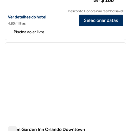
$ 100
De*
Desconto Honors não reembolsável
Exibir detalhes do hotel DoubleTree by Hilton Orlando Downtown
Ver detalhes do hotel
Selecionar datas
4,85 milhas
Piscina ao ar livre
1
/
12
imagem anterior
próxi
1 de 12
Hilton Garden Inn Orlando Downtown