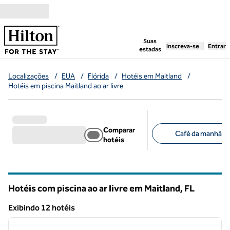
Pular para o conteúdo
,
abre uma nova g
Suas
Inscreva-se
Entrar
estadas
Localizações
/
EUA
/
Flórida
/
Hotéis em Maitland
/
Hotéis em piscina Maitland ao ar livre
Comparar
Café da manhã grá
hotéis
Filtros sugeridos
Hotéis com piscina ao ar livre em Maitland,
FL
Florida
Exibindo 12 hotéis
1
/
12
Exibindo 12 hotéis
imagem anterior
próxi
1 de 12