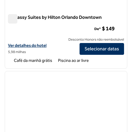
Embassy Suites by Hilton Orlando Downtown
Embassy Suites by Hilton Orlando Downtown
$ 149
De*
Desconto Honors não reembolsável
Exibir detalhes do hotel Embassy Suites by Hilton Orlando Downtow
Ver detalhes do hotel
Selecionar datas
5,98 milhas
Café da manhã grátis
Piscina ao ar livre
1
/
11
imagem anterior
próxi
1 de 11