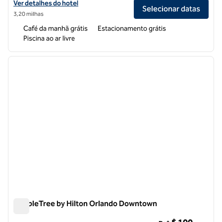
Exibir detalhes do hotel Hampton Inn & Suites Orlando-North/Altam
Ver detalhes do hotel
Selecionar datas
3,20 milhas
Café da manhã grátis
Estacionamento grátis
Piscina ao ar livre
1
/
11
imagem anterior
próxi
1 de 11
DoubleTree by Hilton Orlando Downtown
DoubleTree by Hilton Orlando Downtown