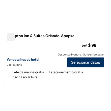
Hampton Inn & Suites Orlando-Apopka
Hampton Inn & Suites Orlando-Apopka
$ 98
De*
Desconto Honors não reembolsável
Exibir detalhes do hotel Hampton Inn & Suites Orlando-Apopka
Ver detalhes do hotel
Selecionar datas
7,01 milhas
Café da manhã grátis
Estacionamento grátis
Piscina ao ar livre
1
/
12
imagem anterior
próxi
1 de 12