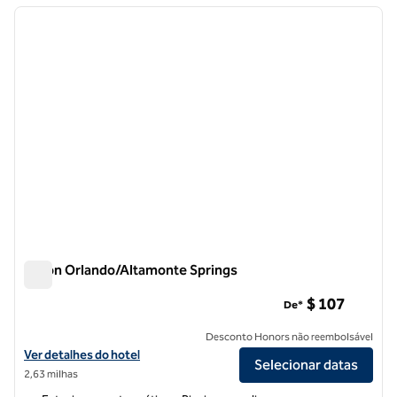
imagem anterior
próxi
1 de 12
Hilton Orlando/Altamonte Springs
Hilton Orlando/Altamonte Springs
$ 107
De*
Desconto Honors não reembolsável
Exibir detalhes do hotel Hilton Orlando/Altamonte Springs
Ver detalhes do hotel
Selecionar datas
2,63 milhas