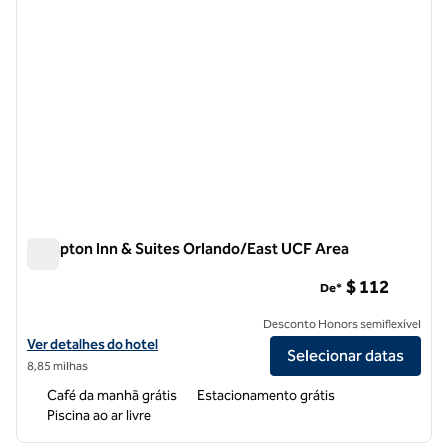
Hampton Inn & Suites Orlando/East UCF Area
Hampton Inn & Suites Orlando/East UCF Area
$ 112
De*
Desconto Honors semiflexível
Exibir detalhes do hotel Hampton Inn & Suites Orlando/East UCF Are
Ver detalhes do hotel
Selecionar datas
8,85 milhas
Café da manhã grátis
Estacionamento grátis
Piscina ao ar livre
1
/
12