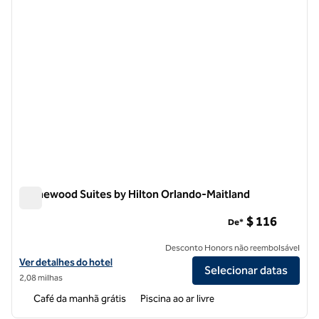
Homewood Suites by Hilton Orlando-Maitland
Homewood Suites by Hilton Orlando-Maitland
$ 116
De*
Desconto Honors não reembolsável
Exibir detalhes do hotel Homewood Suites by Hilton Orlando-Maitla
Ver detalhes do hotel
Selecionar datas
2,08 milhas
Café da manhã grátis
Piscina ao ar livre
1
/
12