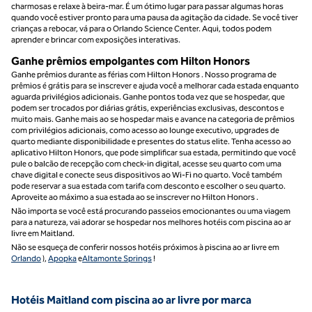
charmosas e relaxe à beira-mar. É um ótimo lugar para passar algumas horas
quando você estiver pronto para uma pausa da agitação da cidade. Se você tiver
crianças a rebocar, vá para o Orlando Science Center. Aqui, todos podem
aprender e brincar com exposições interativas.
Ganhe prêmios empolgantes com Hilton Honors
Ganhe prêmios durante as férias com Hilton Honors . Nosso programa de
prêmios é grátis para se inscrever e ajuda você a melhorar cada estada enquanto
aguarda privilégios adicionais. Ganhe pontos toda vez que se hospedar, que
podem ser trocados por diárias grátis, experiências exclusivas, descontos e
muito mais. Ganhe mais ao se hospedar mais e avance na categoria de prêmios
com privilégios adicionais, como acesso ao lounge executivo, upgrades de
quarto mediante disponibilidade e presentes do status elite. Tenha acesso ao
aplicativo Hilton Honors, que pode simplificar sua estada, permitindo que você
pule o balcão de recepção com check-in digital, acesse seu quarto com uma
chave digital e conecte seus dispositivos ao Wi-Fi no quarto. Você também
pode reservar a sua estada com tarifa com desconto e escolher o seu quarto.
Aproveite ao máximo a sua estada ao se inscrever no Hilton Honors .
Não importa se você está procurando passeios emocionantes ou uma viagem
para a natureza, vai adorar se hospedar nos melhores hotéis com piscina ao ar
livre em Maitland.
Não se esqueça de conferir nossos hotéis próximos à piscina ao ar livre em
Orlando
),
Apopka
e
Altamonte Springs
!
Hotéis Maitland com piscina ao ar livre por marca