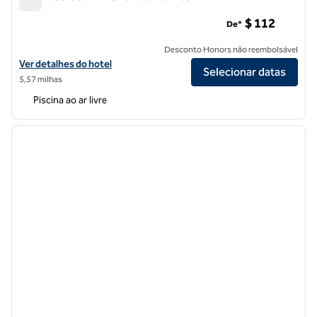
Hilton Garden Inn Orlando Downtown
$ 112
De*
Desconto Honors não reembolsável
Exibir detalhes do hotel Hilton Garden Inn Orlando Downtown
Ver detalhes do hotel
Selecionar datas
5,57 milhas
Piscina ao ar livre
1
/
12
imagem anterior
próxi
1 de 12