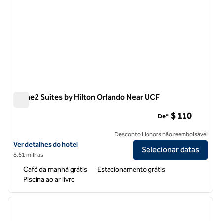
Home2 Suites by Hilton Orlando Near UCF
Home2 Suites by Hilton Orlando Near UCF
$ 110
De*
Desconto Honors não reembolsável
Exibir detalhes do hotel Home2 Suites by Hilton Orlando Near UCF
Ver detalhes do hotel
Selecionar datas
8,61 milhas
Café da manhã grátis
Estacionamento grátis
Piscina ao ar livre
1
/
12
imagem anterior
próxi
1 de 12