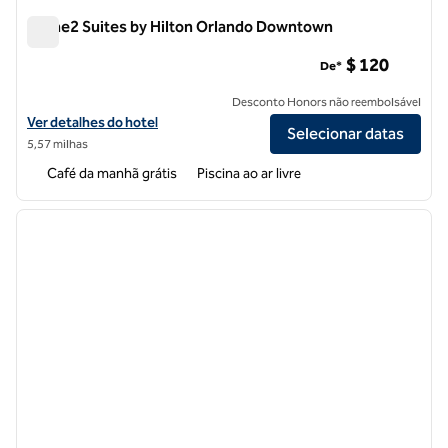
Home2 Suites by Hilton Orlando Downtown
Home2 Suites by Hilton Orlando Downtown
$ 120
De*
Desconto Honors não reembolsável
Exibir detalhes do hotel Home2 Suites by Hilton Orlando Downtown
Ver detalhes do hotel
Selecionar datas
5,57 milhas
Café da manhã grátis
Piscina ao ar livre
1
/
12
imagem anterior
próxi
1 de 12