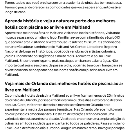
Temos tudo o que você precisa com uma academia de ginástica bem equipada.
Temos o prazer de oferecer as comodidades que você espera enquanto estiver
longe de casa.
Aprenda história e veja a natureza perto dos melhores
hotéis com piscina ao ar livre em Maitland
Aproveite o melhor da área de Maitland visitando locais históricos, visitando
museus e passando um dia no lago. Familiarize-se com a família do século XIX
que sediou a área visitando o Waterhouse Residence Museum. Os aficionados
por arte vão adorar caminhar pelo Maitland Art Center. Listado no Registro
Nacional de Lugares Históricos, você pode ver obras de artistas coloniais,
jardins lindamente paisagísticos e muito mais. Aproveite o sol no Lake
Maitland. Encontre um lugar na praia ou alugue um barco e saia na água. Não
importa qual seja o seu plano de passar o dia, você não terá que ir longe para se
divertir quando se hospedar nos melhores hotéis com piscina ao ar livre em
Maitland.
Veja mais de Orlando dos melhores hotéis de piscina ao ar
livre em Maitland
Os principais hotéis de piscina Maitland ao ar livre ficam a menos de 20 minutos
do centro de Orlando, por isso é fácil levar um ou dois dias e explorar o destino
popular. Claro, visitantes de todo o mundo se reúnem em Orlando para
experimentar a magia dos parques temáticos. Mas Orlando oferece muito mais
do que passeios emocionantes. Desfrute de refeições refinadas com uma
variedade de restaurantes na cidade. Você pode encontrar uma ampla seleção de
culinárias em toda a cidade que encantarão todos os paladares. Passe um dia no
Lake Eola e desfrute do oásis urbano. Alugue um barco a remo, navegue por lojas