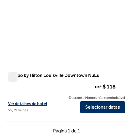
Tempo by Hilton Louisville Downtown NuLu
Tempo by Hilton Louisville Downtown NuLu
$ 118
De*
Desconto Honors não reembolsável
Exibir detalhes do hotel Tempo by Hilton Louisville Downtown NuLu
Ver detalhes do hotel
Selecionar datas
55,79 milhas
Página anterior, 1 de 1
Próxima página, 1 de
Página
1 de 1