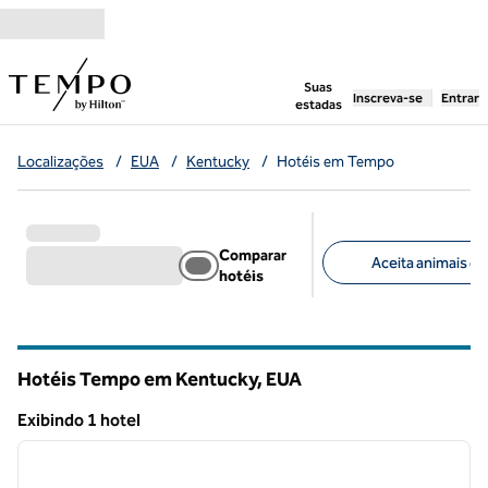
Pular para o conteúdo
,
abre uma nova g
Suas
Inscreva-se
Entrar
estadas
Localizações
/
EUA
/
Kentucky
/
Hotéis em Tempo
Comparar
Aceita animais de
hotéis
Filtros sugeridos
Hotéis Tempo em Kentucky, EUA
Exibindo 1 hotel
1
/
12
Exibindo 1 hotel
imagem anterior
próxi
1 de 12