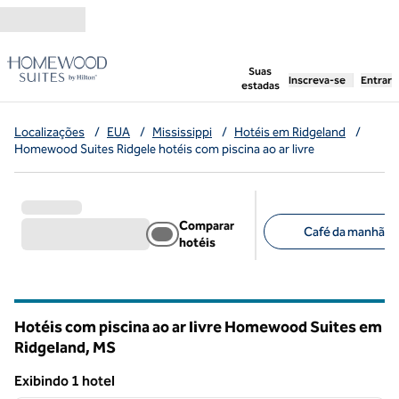
Pular para o conteúdo
,
abre uma nova g
Suas
Inscreva-se
Entrar
estadas
Localizações
/
EUA
/
Mississippi
/
Hotéis em Ridgeland
/
Homewood Suites Ridgele hotéis com piscina ao ar livre
Comparar
Café da manhã grá
hotéis
Filtros sugeridos
Hotéis com piscina ao ar livre Homewood Suites em
Ridgeland,
MS
Mississippi
Exibindo 1 hotel
1
/
12
Exibindo 1 hotel