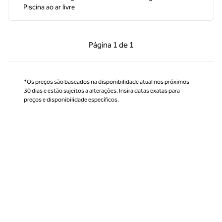
Piscina ao ar livre
Página anterior, 1 de 1
Próxima página, 1 de
Página
1 de 1
Página 1 de 1
*Os preços são baseados na disponibilidade atual nos próximos
30 dias e estão sujeitos a alterações. Insira datas exatas para
preços e disponibilidade específicos.