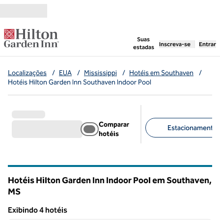
Pular para o conteúdo
,
abre uma nova g
Suas
Inscreva-se
Entrar
estadas
Localizações
/
EUA
/
Mississippi
/
Hotéis em Southaven
/
Hotéis Hilton Garden Inn Southaven Indoor Pool
Comparar
Estacionamento gr
hotéis
Filtros sugeridos
Hotéis Hilton Garden Inn Indoor Pool em Southaven,
MS
Mississippi
Exibindo 4 hotéis
1
/
11
Exibindo 4 hotéis