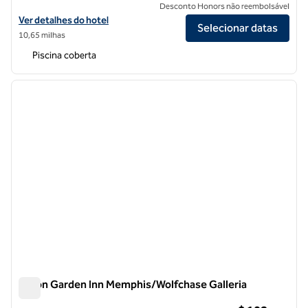
Desconto Honors não reembolsável
Exibir detalhes do hotel Hilton Garden Inn Memphis Downtown Beale
Ver detalhes do hotel
Selecionar datas
10,65 milhas
Piscina coberta
1
/
12
imagem anterior
próxi
1 de 12
Hilton Garden Inn Memphis/Wolfchase Galleria
Hilton Garden Inn Memphis/Wolfchase Galleria