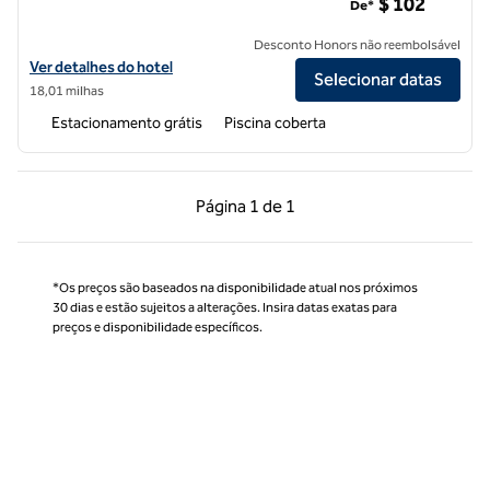
$ 102
De*
Desconto Honors não reembolsável
Exibir detalhes do hotel Hilton Garden Inn Memphis/Wolfchase Galler
Ver detalhes do hotel
Selecionar datas
18,01 milhas
Estacionamento grátis
Piscina coberta
Página anterior, 1 de 1
Próxima página, 1 de
Página
1 de 1
Página 1 de 1
*Os preços são baseados na disponibilidade atual nos próximos
30 dias e estão sujeitos a alterações. Insira datas exatas para
preços e disponibilidade específicos.