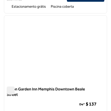
Estacionamento grátis
Piscina coberta
1
/
12
imagem anterior
próxi
1 de 12
Hilton Garden Inn Memphis Downtown Beale
Street
Hilton Garden Inn Memphis Downtown Beale Street
$ 137
De*