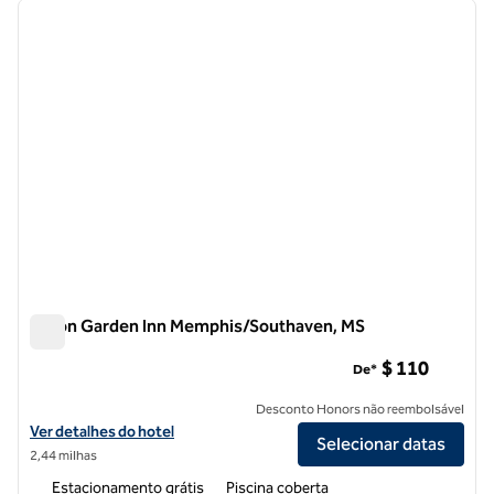
imagem anterior
próxi
1 de 11
Hilton Garden Inn Memphis/Southaven, MS
Hilton Garden Inn Memphis/Southaven, MS
$ 110
De*
Desconto Honors não reembolsável
Exibir detalhes do hotel Hilton Garden Inn Memphis/Southaven, MS
Ver detalhes do hotel
Selecionar datas
2,44 milhas
Estacionamento grátis
Piscina coberta