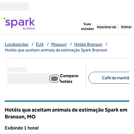
Pular para o conteúdo
,
abre uma nova g
Suas
Inscreva-se
Entrar
estadas
Localizações
/
EUA
/
Missouri
/
Hotéis Branson
/
Hotéis que aceitam animais de estimação Spark Branson
Comparar
Café da manhã grá
hotéis
Filtros sugeridos
Hotéis que aceitam animais de estimação Spark em
Branson,
MO
Missouri
Exibindo 1 hotel
1
/
12
Exibindo 1 hotel