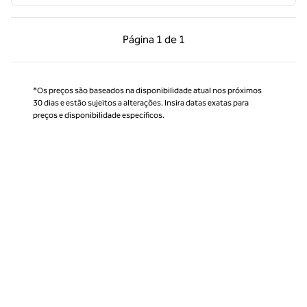
Página anterior, 1 de 1
Próxima página, 1 de
Página
1 de 1
Página 1 de 1
*Os preços são baseados na disponibilidade atual nos próximos
30 dias e estão sujeitos a alterações. Insira datas exatas para
preços e disponibilidade específicos.