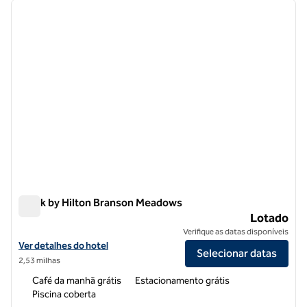
imagem anterior
próxi
1 de 12
Spark by Hilton Branson Meadows
Spark by Hilton Branson Meadows
Lotado
Verifique as datas disponíveis
Exibir detalhes do hotel Spark by Hilton Branson Meadows
Ver detalhes do hotel
Selecionar datas
2,53 milhas
Café da manhã grátis
Estacionamento grátis
Piscina coberta