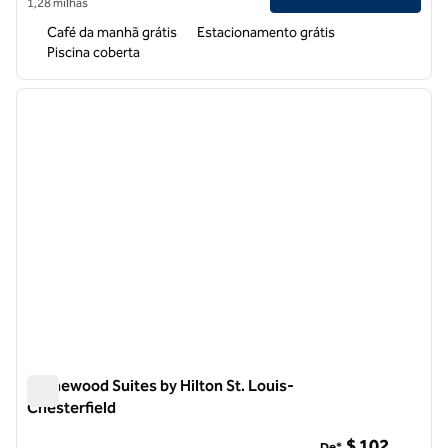
1,28 milhas
Café da manhã grátis
Estacionamento grátis
Piscina coberta
1
/
12
imagem anterior
próxi
1 de 12
Homewood Suites by Hilton St. Louis-
Chesterfield
Homewood Suites by Hilton St. Louis-Chesterfield
$ 102
De*