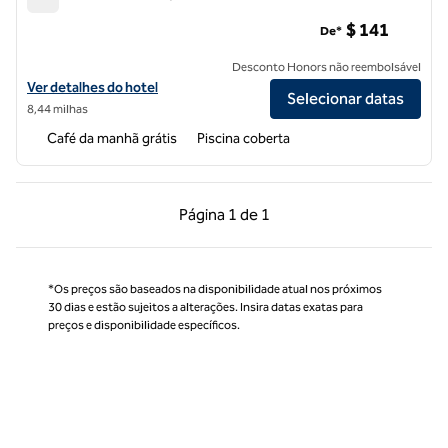
Homewood Suites by Hilton St. Louis - Galleria
$ 141
De*
Desconto Honors não reembolsável
Exibir detalhes do hotel Homewood Suites by Hilton St. Louis - Galler
Ver detalhes do hotel
Selecionar datas
8,44 milhas
Café da manhã grátis
Piscina coberta
Página anterior, 1 de 1
Próxima página, 1 de
Página
1 de 1
Página 1 de 1
*Os preços são baseados na disponibilidade atual nos próximos
30 dias e estão sujeitos a alterações. Insira datas exatas para
preços e disponibilidade específicos.