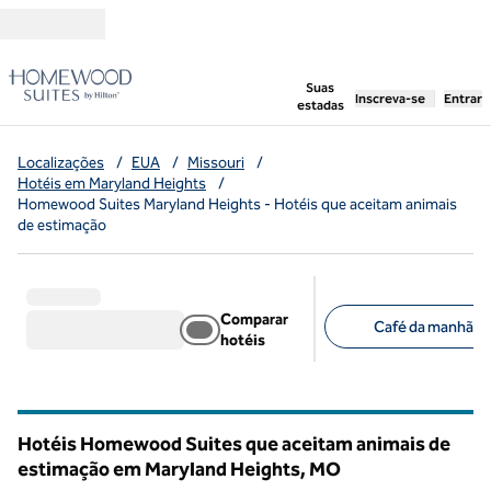
Pular para o conteúdo
,
abre uma nova g
Suas
Inscreva-se
Entrar
estadas
Localizações
/
EUA
/
Missouri
/
Hotéis em Maryland Heights
/
Homewood Suites Maryland Heights - Hotéis que aceitam animais
de estimação
Comparar
Café da manhã grá
hotéis
Filtros sugeridos
Hotéis Homewood Suites que aceitam animais de
estimação em Maryland Heights,
MO