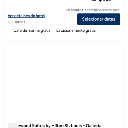
Desconto Honors não reembolsável
Exibir detalhes do hotel Homewood Suites by Hilton St. Louis-Cheste
Ver detalhes do hotel
Selecionar datas
5,85 milhas
Café da manhã grátis
Estacionamento grátis
1
/
11
imagem anterior
próxi
1 de 11
Homewood Suites by Hilton St. Louis - Galleria