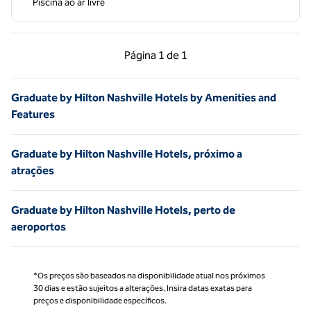
Piscina ao ar livre
Página anterior, 1 de 1
Próxima página, 1 de
Página
1 de 1
Página 1 de 1
Graduate by Hilton Nashville Hotels by Amenities and
Features
Graduate by Hilton Nashville Hotels, próximo a
atrações
Graduate by Hilton Nashville Hotels, perto de
aeroportos
*Os preços são baseados na disponibilidade atual nos próximos
30 dias e estão sujeitos a alterações. Insira datas exatas para
preços e disponibilidade específicos.