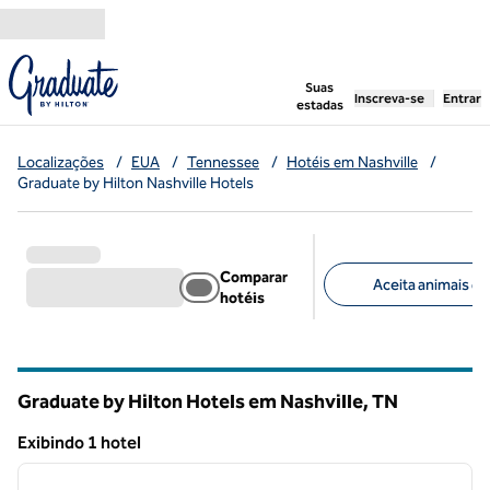
Pular para o conteúdo
,
abre uma nova g
Suas
Inscreva-se
Entrar
estadas
Localizações
/
EUA
/
Tennessee
/
Hotéis em Nashville
/
Graduate by Hilton Nashville Hotels
Comparar
Aceita animais de
hotéis
Filtros sugeridos
Graduate by Hilton Hotels em Nashville,
TN
Tennessee
Exibindo 1 hotel
1
/
12
Exibindo 1 hotel
imagem anterior
próxi
1 de 12