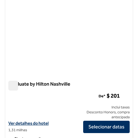
Graduate by Hilton Nashville
Graduate by Hilton Nashville
$ 201
De*
Inclui taxas
Desconto Honors, compra
antecipada
Exibir detalhes do hotel Graduate by Hilton Nashville
Ver detalhes do hotel
Selecionar datas
1,31 milhas