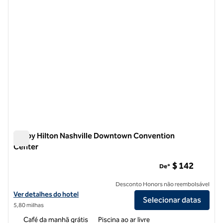
Tru by Hilton Nashville Downtown Convention
Center
Tru by Hilton Nashville Downtown Convention Center
$ 142
De*
Desconto Honors não reembolsável
Exibir detalhes do hotel Tru By Hilton Nashville Downtown Conventi
Ver detalhes do hotel
Selecionar datas
5,80 milhas
Café da manhã grátis
Piscina ao ar livre