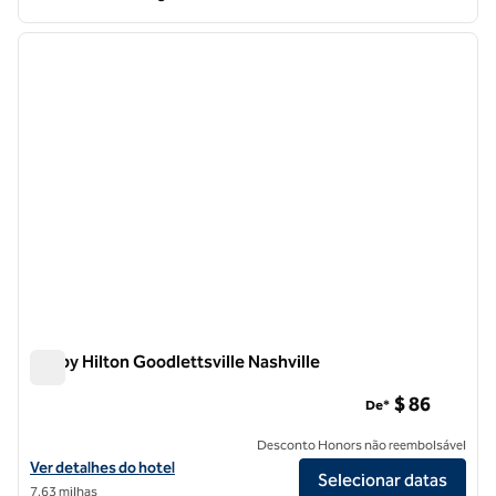
1
/
12
imagem anterior
próxi
1 de 12
Tru by Hilton Goodlettsville Nashville
Tru by Hilton Goodlettsville Nashville
$ 86
De*
Desconto Honors não reembolsável
Exibir detalhes do hotel Tru by Hilton Goodlettsville Nashville
Ver detalhes do hotel
Selecionar datas
7,63 milhas