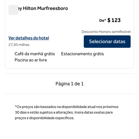
Tru by Hilton Murfreesboro
Tru by Hilton Murfreesboro
$ 123
De*
Desconto Honors semiflexível
Exibir detalhes do hotel Tru by Hilton Murfreesboro
Ver detalhes do hotel
Selecionar datas
27,95 milhas
Café da manhã grátis
Estacionamento grátis
Piscina ao ar livre
Página anterior, 1 de 1
Próxima página, 1 de
Página
1 de 1
Página 1 de 1
*Os preços são baseados na disponibilidade atual nos próximos
30 dias e estão sujeitos a alterações. Insira datas exatas para
preços e disponibilidade específicos.