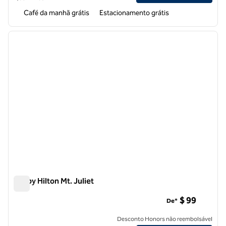
Café da manhã grátis
Estacionamento grátis
1
/
12
imagem anterior
próxi
1 de 12
Tru by Hilton Mt. Juliet
Tru by Hilton Mt. Juliet
$ 99
De*
Desconto Honors não reembolsável