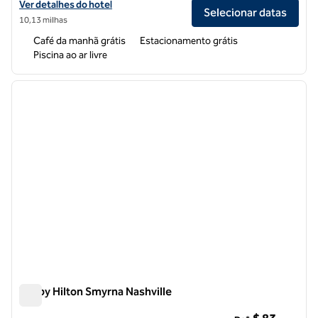
Exibir detalhes do hotel Tru by Hilton Mt. Juliet
Ver detalhes do hotel
Selecionar datas
10,13 milhas
Café da manhã grátis
Estacionamento grátis
Piscina ao ar livre
1
/
11
imagem anterior
próxi
1 de 11
Tru by Hilton Smyrna Nashville
Tru by Hilton Smyrna Nashville