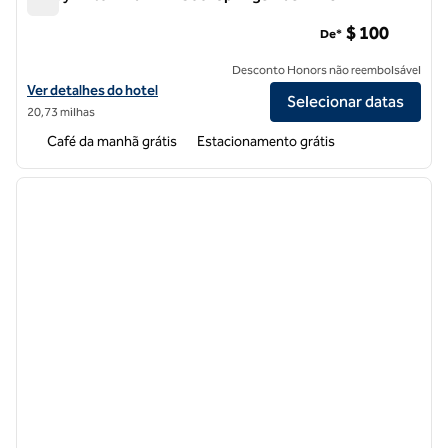
Tru by Hilton Franklin Cool Springs Nashville
$ 100
De*
Desconto Honors não reembolsável
Exibir detalhes do hotel Tru by Hilton Franklin Cool Springs Nashville
Ver detalhes do hotel
Selecionar datas
20,73 milhas
Café da manhã grátis
Estacionamento grátis
1
/
11
imagem anterior
próxi
1 de 11