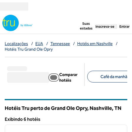
Pular para o conteúdo
,
abre uma nova g
Suas
Inscreva-se
Entrar
estadas
Localizações
/
EUA
/
Tennessee
/
Hotéis em Nashville
/
Hotéis Tru Grand Ole Opry
Comparar
Café da manhã grá
hotéis
Filtros sugeridos
Hotéis Tru perto de Grand Ole Opry, Nashville,
TN
Tennessee
Exibindo 6 hotéis
1
/
12
Exibindo 6 hotéis
imagem anterior
próxi
1 de 12