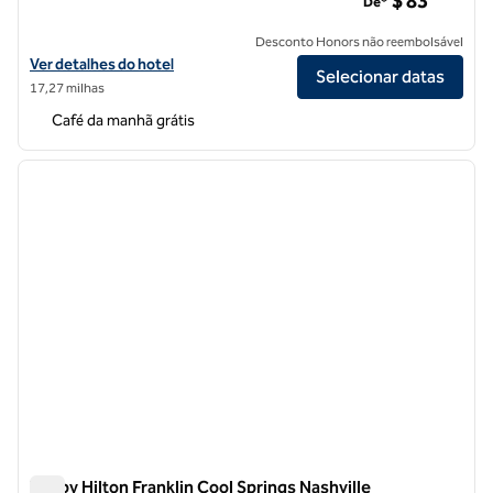
$ 83
De*
Desconto Honors não reembolsável
Exibir detalhes do hotel Tru by Hilton Smyrna Nashville
Ver detalhes do hotel
Selecionar datas
17,27 milhas
Café da manhã grátis
1
/
12
imagem anterior
próxi
1 de 12
Tru by Hilton Franklin Cool Springs Nashville