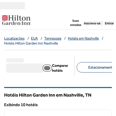
Pular para o conteúdo
,
abre uma nova g
Suas
Inscreva-se
Entrar
estadas
Localizações
/
EUA
/
Tennessee
/
Hotéis em Nashville
/
Hotéis Hilton Garden Inn Nashville
Comparar
Estacionamento gr
hotéis
Filtros sugeridos
Hotéis Hilton Garden Inn em Nashville,
TN
Tennessee
Exibindo 10 hotéis
1
/
12
Exibindo 10 hotéis
imagem anterior
próxi
1 de 12