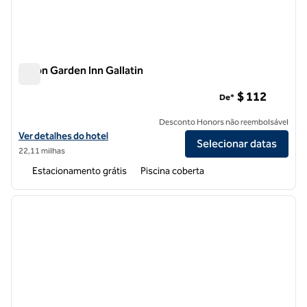
Hilton Garden Inn Gallatin
Hilton Garden Inn Gallatin
$ 112
De*
Desconto Honors não reembolsável
Exibir detalhes do hotel Hilton Garden Inn Gallatin
Ver detalhes do hotel
Selecionar datas
22,11 milhas
Estacionamento grátis
Piscina coberta
1
/
12
imagem anterior
próxi
1 de 12