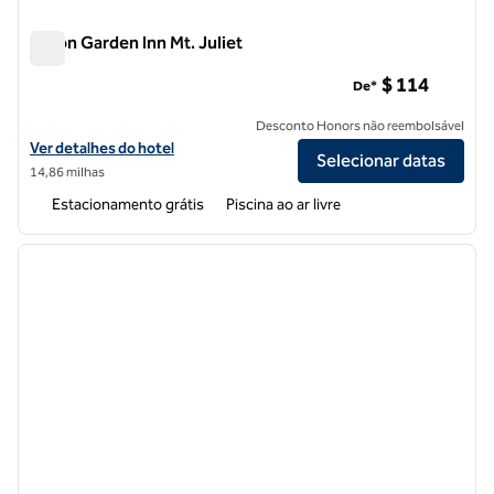
Hilton Garden Inn Mt. Juliet
Hilton Garden Inn Mt. Juliet
$ 114
De*
Desconto Honors não reembolsável
Exibir detalhes do hotel Hilton Garden Inn Mt. Juliet
Ver detalhes do hotel
Selecionar datas
14,86 milhas
Estacionamento grátis
Piscina ao ar livre
1
/
12
imagem anterior
próxi
1 de 12