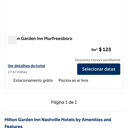
Hilton Garden Inn Murfreesboro
Hilton Garden Inn Murfreesboro
$ 123
De*
Desconto Honors semiflexível
Exibir detalhes do hotel Hilton Garden Inn Murfreesboro
Ver detalhes do hotel
Selecionar datas
27,97 milhas
Estacionamento grátis
Piscina ao ar livre
Página anterior, 1 de 1
Próxima página, 1 de
Página
1 de 1
Página 1 de 1
Hilton Garden Inn Nashville Hotels by Amenities and
Features