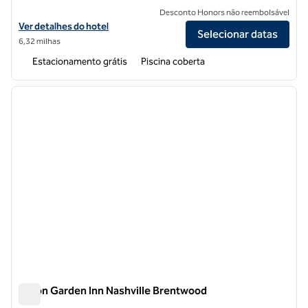
Desconto Honors não reembolsável
Exibir detalhes do hotel Hilton Garden Inn Nashville Opryland
Ver detalhes do hotel
Selecionar datas
6,32 milhas
Estacionamento grátis
Piscina coberta
1
/
12
imagem anterior
próxi
1 de 12
Hilton Garden Inn Nashville Brentwood
Hilton Garden Inn Nashville Brentwood