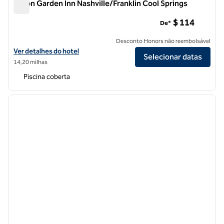
Hilton Garden Inn Nashville/Franklin Cool Springs
Hilton Garden Inn Nashville/Franklin Cool Springs
$ 114
De*
Desconto Honors não reembolsável
Exibir detalhes do hotel Hilton Garden Inn Nashville/Franklin Cool Sp
Ver detalhes do hotel
Selecionar datas
14,20 milhas
Piscina coberta
1
/
12
imagem anterior
próxi
1 de 12