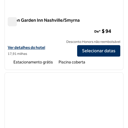
Hilton Garden Inn Nashville/Smyrna
Hilton Garden Inn Nashville/Smyrna
$ 94
De*
Desconto Honors não reembolsável
Exibir detalhes do hotel Hilton Garden Inn Nashville/Smyrna
Ver detalhes do hotel
Selecionar datas
17,91 milhas
Estacionamento grátis
Piscina coberta
1
/
12
imagem anterior
próxi
1 de 12