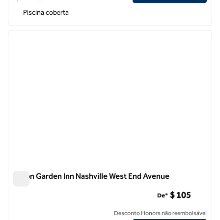
Piscina coberta
1
/
12
imagem anterior
próxi
1 de 12
Hilton Garden Inn Nashville West End Avenue
Hilton Garden Inn Nashville West End Avenue
$ 105
De*
Desconto Honors não reembolsável