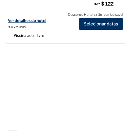
$ 122
De*
Desconto Honors não reembolsável
Exibir detalhes do hotel Hilton Garden Inn Nashville Brentwood
Ver detalhes do hotel
Selecionar datas
9,43 milhas
Piscina ao ar livre
1
/
12
imagem anterior
próxi
1 de 12