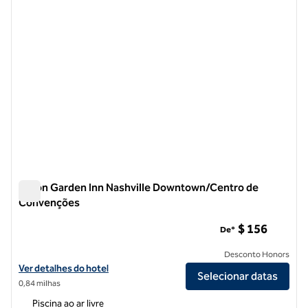
Hilton Garden Inn Nashville Downtown/Centro de
Convenções
Hilton Garden Inn Nashville Downtown/Centro de Convençõ
$ 156
De*
Desconto Honors
Exibir detalhes do hotel Hilton Garden Inn Nashville Downtown/Con
Ver detalhes do hotel
Selecionar datas
0,84 milhas
Piscina ao ar livre