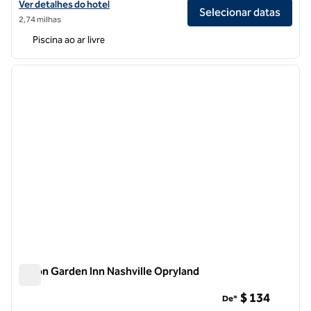
Exibir detalhes do hotel Hilton Garden Inn Nashville West End Avenue
Ver detalhes do hotel
Selecionar datas
2,74 milhas
Piscina ao ar livre
1
/
12
imagem anterior
próxi
1 de 12
Hilton Garden Inn Nashville Opryland
Hilton Garden Inn Nashville Opryland
$ 134
De*