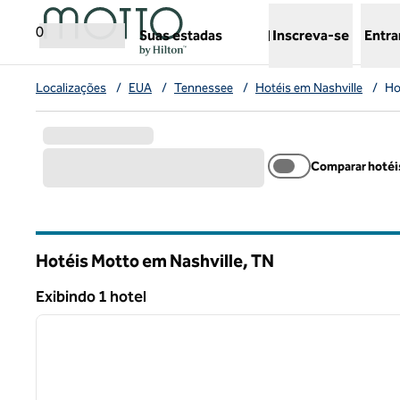
Pular para o conteúdo
,
abre uma nova guia
0
Suas estadas
Inscreva-se
Entra
Localizações
/
EUA
/
Tennessee
/
Hotéis em Nashville
/
Ho
Comparar hotéi
Hotéis Motto em Nashville,
TN
Tennessee
Exibindo 1 hotel
1
Exibindo 1 hotel
imagem anterior
1 de 12