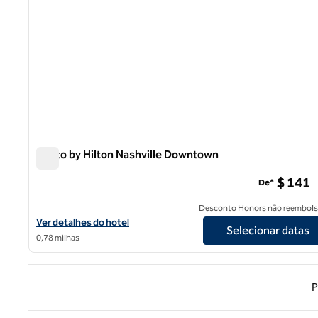
Motto by Hilton Nashville Downtown
Motto by Hilton Nashville Downtown
$ 141
De*
Desconto Honors não reembols
Exibir detalhes do hotel Motto by Hilton Nashville Downtown
Ver detalhes do hotel
Selecionar datas
0,78 milhas
Página
P