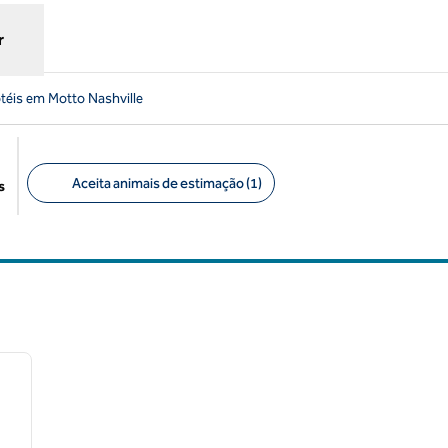
r
téis em Motto Nashville
Aceita animais de estimação (1)
s
Filtros sugeridos
/
12
próxima imagem