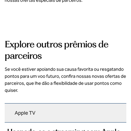
nossas ofertas especiais de parceiros.
Experiências inesquecíveis
abre a caixa de diálogo modal
abre a 
Explore outros prêmios de
parceiros
Se você estiver apoiando sua causa favorita ou resgatando
pontos para um voo futuro, confira nossas novas ofertas de
parceiros, que lhe dão a flexibilidade de usar pontos como
quiser.
Apple TV