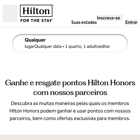
Pular para o conteúdo
Inscreva-se
Abrir
Suas estadas
Entrar
Qualquer
detalhes da pesquisa, Qualquer data, 1 quarto, 1 adulto
lugarQualquer data
• 1 quarto, 1 adultoeditar
Ganhe e resgate pontos Hilton Honors
com nossos parceiros
Descubra as muitas maneiras pelas quais os membros
Hilton Honors podem ganhar e usar pontos com nossos
parceiros, bem como ofertas exclusivas para membros.