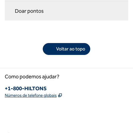
Doar pontos
Voltar ao topo
Como podemos ajudar?
Telefone:
+1-800-HILTONS
,
Abre nova guia
Números de telefone globais
facebook
x
instagram
,
Abre nova guia
,
Abre nova guia
,
Abre nova guia