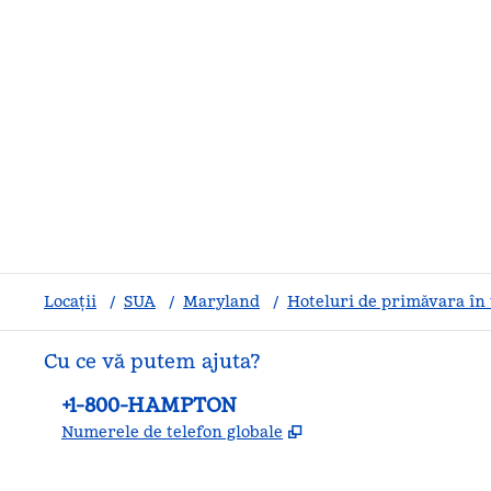
Locații
/
SUA
/
Maryland
/
Hoteluri de primăvara în
Cu ce vă putem ajuta?
Telefon:
+1-800-HAMPTON
,
Deschide o filă nouă
Numerele de telefon globale