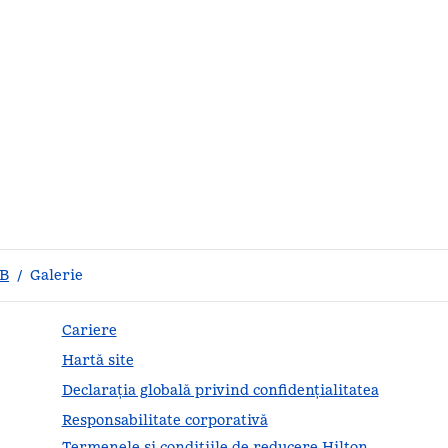
FB
/
Galerie
Cariere
Hartă site
Declarația globală privind confidenţialitatea
Responsabilitate corporativă
Termenele și condițiile de reducere Hilton