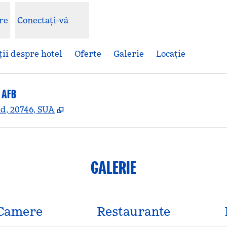
re
Conectați-vă
ii despre hotel
Oferte
Galerie
Locaţie
 AFB
,
Deschide o filă nouă
d, 20746, SUA
GALERIE
Camere
Restaurante