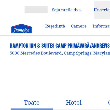
Salt la conținut
Sejururile dvs.
Înscrie
Deschideți meniul
Reşedinţă
Camere
Informaț
HAMPTON INN & SUITES CAMP PRIMĂVARĂ/ANDREWS
5000 Mercedes Boulevard, Camp Springs, Marylan
Toate
Hotel