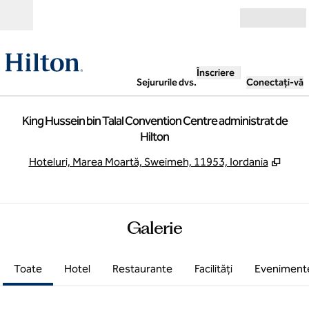
Salt la conținut
Deschide
Înscriere
Sejururile dvs.
Conectați-vă
King Hussein bin Talal Convention Centre administrat de
Hilton
,
Desch
Hoteluri, Marea Moartă, Sweimeh, 11953, Iordania
Galerie
Toate
Hotel
Restaurante
Facilităţi
Eveniment