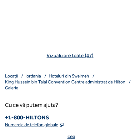
Vizualizare toate (47)
Locații
/
Iordania
/
Hoteluri din Sweimeh
/
King Hussein bin Talal Convention Centre administrat de Hilton
/
Galerie
Cu ce vă putem ajuta?
Numărul de telefon:
+1-800-HILTONS
,
Deschide o filă nouă
Numerele de telefon globale
cea