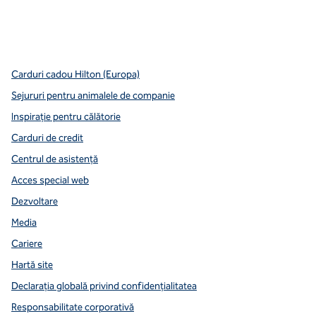
x
facebook
instagram
youtube
mai curată
,
Deschide o filă nouă
,
Deschide o filă nouă
,
Deschide o filă nouă
,
deschide o filă nouă
,
deschide o filă nouă
Carduri cadou Hilton (Europa)
Sejururi pentru animalele de companie
Inspirație pentru călătorie
Carduri de credit
Centrul de asistență
Acces special web
Dezvoltare
Media
Cariere
Hartă site
Declarația globală privind confidenţialitatea
Responsabilitate corporativă