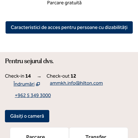
Parcare gratuită
Caracteristici de acces pentru persoane cu dizabilităţi
Pentru sejurul dvs.
Check-in
14
→
Check-out
12
ammkh.info@hilton.com
Îndrumări
,
Deschide o filă nouă
+962 5 349 3000
Găsiți o cameră
Parcare
Transfer