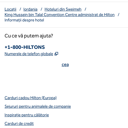
Locații
/
Iordania
/
Hoteluri din Sweimeh
/
King Hussein bin Talal Convention Centre administrat de Hilton
/
Informații despre hotel
Cu ce vă putem ajuta?
Numărul de telefon:
+1-800-HILTONS
,
Deschide o filă nouă
Numerele de telefon globale
cea
x
facebook
instagram
youtube
mai curată
,
Deschide o filă nouă
,
Deschide o filă nouă
,
Deschide o filă nouă
,
deschide o filă nouă
,
deschide o filă nouă
Carduri cadou Hilton (Europa)
Sejururi pentru animalele de companie
Inspirație pentru călătorie
Carduri de credit