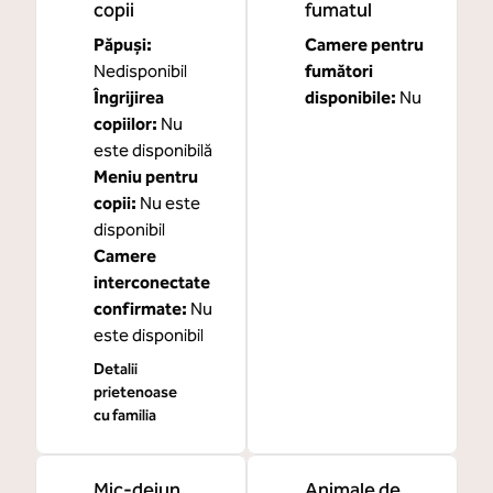
copii
fumatul
Păpuși
:
Camere pentru
Nedisponibil
fumători
Îngrijirea
disponibile:
Nu
copiilor
:
Nu
este disponibilă
Meniu pentru
copii
:
Nu este
disponibil
Camere
interconectate
confirmate
:
Nu
este disponibil
Detalii
prietenoase
cu familia
Mic-dejun
Animale de