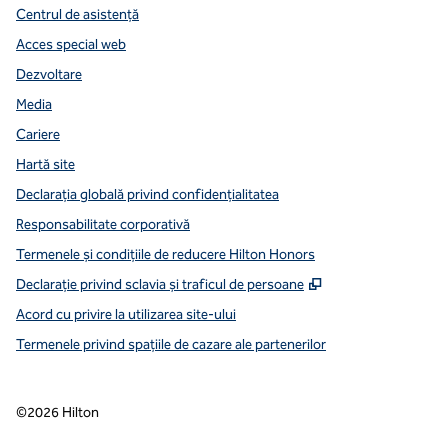
Centrul de asistență
Acces special web
Dezvoltare
Media
Cariere
Hartă site
Declarația globală privind confidenţialitatea
Responsabilitate corporativă
Termenele și condițiile de reducere Hilton Honors
,
Deschide o filă n
Declarație privind sclavia și traficul de persoane
Acord cu privire la utilizarea site-ului
Termenele privind spațiile de cazare ale partenerilor
©
2026
Hilton