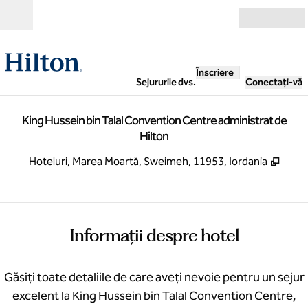
Salt la conținut
Deschide
Înscriere
Sejururile dvs.
Conectați-vă
King Hussein bin Talal Convention Centre administrat de
Hilton
,
Desch
Hoteluri, Marea Moartă, Sweimeh, 11953, Iordania
Informații despre hotel
Găsiți toate detaliile de care aveți nevoie pentru un sejur
excelent la King Hussein bin Talal Convention Centre,