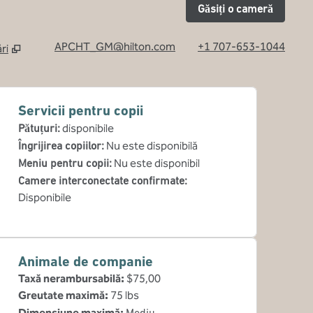
Găsiți o cameră
APCHT_GM@hilton.com
+1 707-653-1044
ri
filă nouă
Servicii pentru copii
Pătuțuri
:
disponibile
Îngrijirea copiilor
:
Nu este disponibilă
Meniu pentru copii
:
Nu este disponibil
Camere interconectate confirmate
:
Disponibile
Animale de companie
Taxă nerambursabilă:
$75,00
Greutate maximă:
75 lbs
Dimensiune maximă:
Mediu