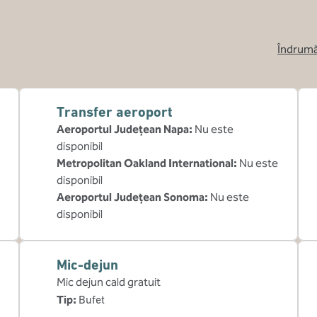
Îndrumă
,
Deschide o 
Transfer aeroport
Aeroportul Județean Napa
:
Nu este
disponibil
Metropolitan Oakland International
:
Nu este
disponibil
Aeroportul Județean Sonoma
:
Nu este
disponibil
Mic-dejun
Mic dejun cald gratuit
Tip:
Bufet