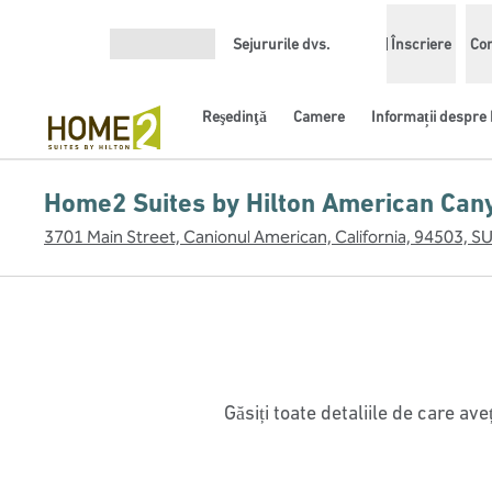
Salt la conținut
Sejururile dvs.
Înscriere
Con
Deschideți meniul
Reşedinţă
Camere
Informații despre 
Home2 Suites by Hilton American Can
3701 Main Street, Canionul American, California, 94503, S
Găsiți toate detaliile de care a