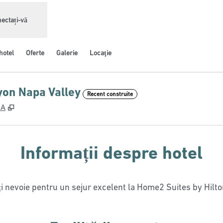
ectați-vă
hotel
Oferte
Galerie
Locaţie
yon Napa Valley
Recent construite
,
Deschide o filă nouă
UA
Informații despre hotel
veți nevoie pentru un sejur excelent la Home2 Suites by Hi