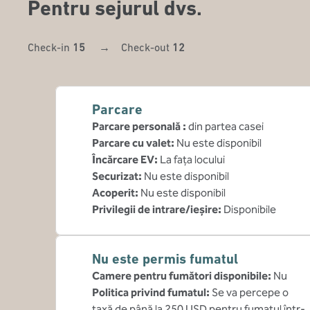
Pentru sejurul dvs.
Check-in
15
→
Check-out
12
Parcare
Parcare personală
:
din partea casei
Parcare cu valet
:
Nu este disponibil
Încărcare EV
:
La fața locului
Securizat
:
Nu este disponibil
Acoperit
:
Nu este disponibil
Privilegii de intrare/ieșire
:
Disponibile
Nu este permis fumatul
Camere pentru fumători disponibile:
Nu
Politica privind fumatul:
Se va percepe o
taxă de până la 250 USD pentru fumatul într-