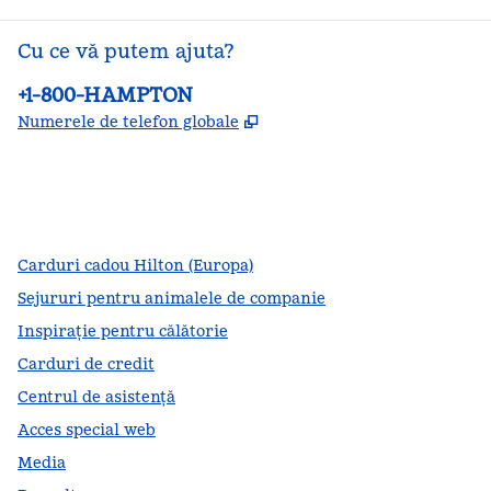
Cu ce vă putem ajuta?
Telefon:
+1-800-HAMPTON
,
Deschide o filă nouă
Numerele de telefon globale
facebook
x
instagram
,
Deschide o filă nouă
,
Deschide o filă nouă
,
Deschide o filă nouă
Carduri cadou Hilton (Europa)
Sejururi pentru animalele de companie
Inspirație pentru călătorie
Carduri de credit
Centrul de asistență
Acces special web
Media