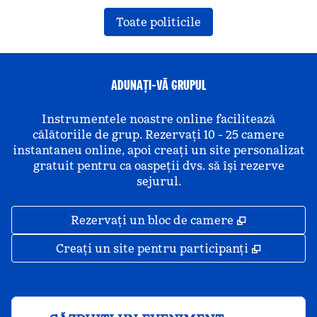
Toate politicile
ADUNAȚI-VĂ GRUPUL
Instrumentele noastre online facilitează
călătoriile de grup. Rezervați 10 - 25 camere
instantaneu online, apoi creați un site personalizat
gratuit pentru ca oaspeții dvs. să își rezerve
sejurul.
,
Deschide o 
Rezervați un bloc de camere
,
Deschide
Creați un site pentru participanți