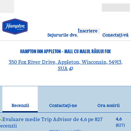
Salt la conținut
Deschide
Înscriere
Sejururile dvs.
Conectați-vă
HAMPTON INN APPLETON - MALL CU MALUL RÂULUI FOX
,
D
350 Fox River Drive, Appleton, Wisconsin, 54913,
SUA
1
/
12
imaginea anterioară
ima
1 din 12
Contactaţi-ne
Recenzii
Contactaţi-ne
Ora sosirii
4,6
(
827
)