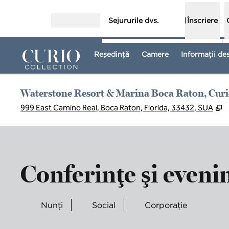
Salt la conținut
Sejururile dvs.
Înscriere
Deschideți meniul
Reşedinţă
Camere
Informații de
Waterstone Resort & Marina Boca Raton, Curio
,
D
999 East Camino Real, Boca Raton, Florida, 33432, SUA
Conferinţe şi even
Nunți
Social
Corporaţie