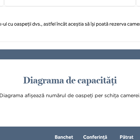
k-ul cu oaspeții dvs., astfel încât aceștia să își poată rezerva came
Diagrama de capacități
Diagrama afișează numărul de oaspeți per schița camerei
Banchet
Conferință
Pătrat