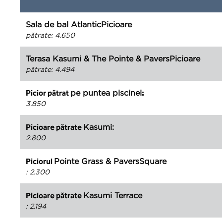
Sala de bal AtlanticPicioare
pătrate
:
4.650
Terasa Kasumi & The Pointe & PaversPicioare
pătrate
:
4.494
pe puntea piscinei
Picior pătrat
:
3.850
Kasumi:
Picioare pătrate
2.800
Pointe Grass & PaversSquare
Piciorul
:
2.300
Kasumi Terrace
Picioare pătrate
:
2.194