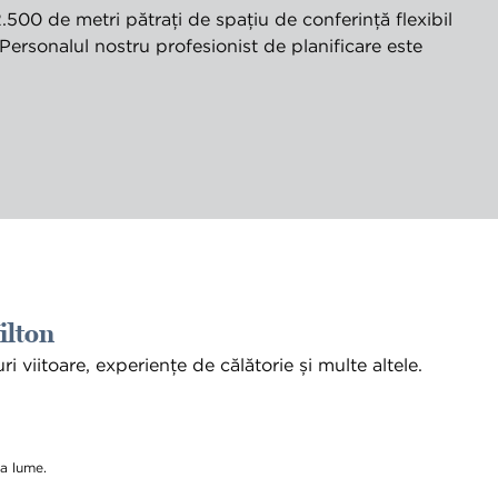
.500 de metri pătrați de spațiu de conferință flexibil
Personalul nostru profesionist de planificare este
ilton
 viitoare, experiențe de călătorie și multe altele.
o filă nouă
a lume.