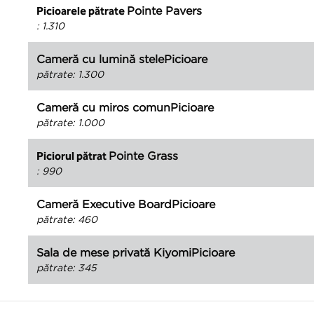
Pointe Pavers
Picioarele pătrate
:
1.310
Cameră cu lumină stelePicioare
pătrate
:
1.300
Cameră cu miros comunPicioare
pătrate
:
1.000
Pointe Grass
Piciorul pătrat
:
990
Cameră Executive BoardPicioare
pătrate
:
460
Sala de mese privată KiyomiPicioare
pătrate
:
345