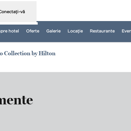
Conectați-vă
spre hotel
Oferte
Galerie
Locaţie
Restaurante
Eve
 Collection by Hilton
eschide o filă nouă
imente