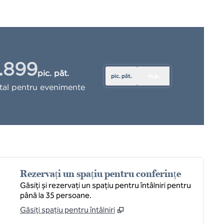
.899
pic. păt.
pic. păt.
m.p.
are pătrate
otal pentru evenimente
Rezervați un spațiu pentru conferințe
Găsiți și rezervați un spațiu pentru întâlniri pentru
până la 35 persoane.
Găsiți spațiu pentru întâlniri