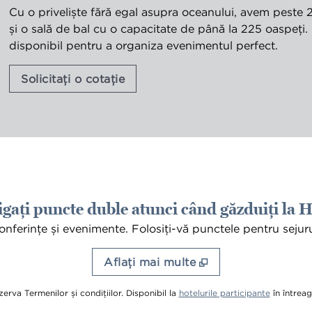
Cu o priveliște fără egal asupra oceanului, avem peste 2
și o sală de bal cu o capacitate de până la 225 oaspeți. 
disponibil pentru a organiza evenimentul perfect.
,
Deschide o filă nouă
Solicitați o cotație
igați puncte duble atunci când găzduiți la H
erințe și evenimente. Folosiți-vă punctele pentru sejururi
Aflaţi mai multe
,
deschide 
erva Termenilor și condițiilor. Disponibil la
hotelurile participante
în întreag