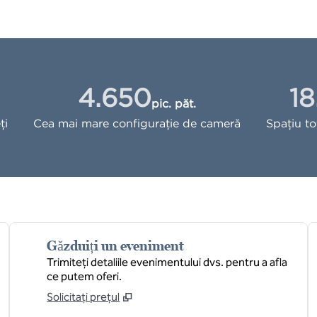
4.650
18
pic. păt.
Picioare pătrate
Picio
ţi
Cea mai mare configurație de cameră
Spațiu t
Găzduiți un eveniment
Trimiteți detaliile evenimentului dvs. pentru a afla
ce putem oferi.
Solicitați prețul