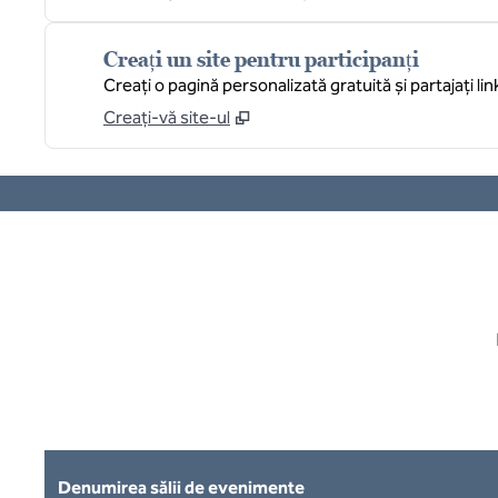
Creați un site pentru participanți
Creați o pagină personalizată gratuită și partajați lin
Creați-vă site-ul
imaginea anterioară
1 din 14
Denumirea sălii de evenimente