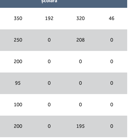
școlară
350
192
320
46
250
0
208
0
200
0
0
0
95
0
0
0
100
0
0
0
200
0
195
0