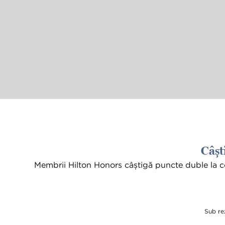
Câșt
Membrii Hilton Honors câștigă puncte duble la conf
Sub rez