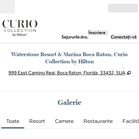
Salt la conținut
Deschide
Înscriere
Sejururile dvs.
Conectați-vă
Waterstone Resort & Marina Boca Raton, Curio
Collection by Hilton
,
De
999 East Camino Real, Boca Raton, Florida, 33432, SUA
Galerie
Toate
Resort
Camere
Restaurante
Facilită