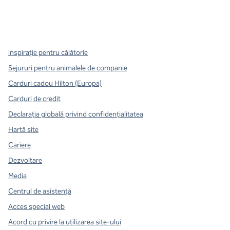
x
facebook
instagram
,
Deschide o filă nouă
,
Deschide o filă nouă
,
Deschide o filă nouă
Inspirație pentru călătorie
Sejururi pentru animalele de companie
Carduri cadou Hilton (Europa)
Carduri de credit
Declarația globală privind confidenţialitatea
Hartă site
Cariere
Dezvoltare
Media
Centrul de asistență
Acces special web
Acord cu privire la utilizarea site-ului