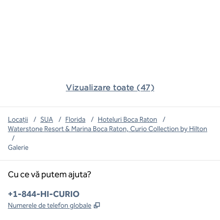
Vizualizare toate (47)
Locații
/
SUA
/
Florida
/
Hoteluri Boca Raton
/
Waterstone Resort & Marina Boca Raton, Curio Collection by Hilton
/
Galerie
Cu ce vă putem ajuta?
Telefon:
+1-844-HI-CURIO
,
Deschide o filă nouă
Numerele de telefon globale