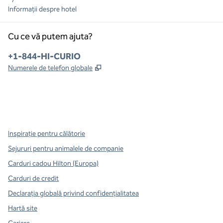
Informații despre hotel
Cu ce vă putem ajuta?
Telefon:
+1-844-HI-CURIO
,
Deschide o filă nouă
Numerele de telefon globale
x
facebook
instagram
,
Deschide o filă nouă
,
Deschide o filă nouă
,
Deschide o filă nouă
Inspirație pentru călătorie
Sejururi pentru animalele de companie
Carduri cadou Hilton (Europa)
Carduri de credit
Declarația globală privind confidenţialitatea
Hartă site