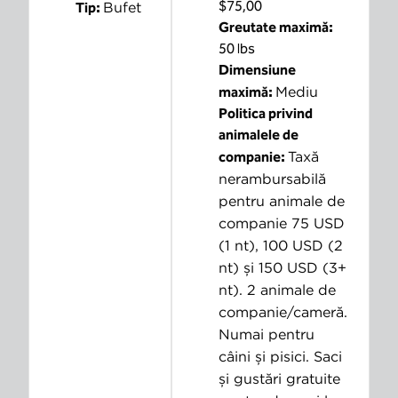
$75,00
Bufet
Tip:
Greutate maximă:
50 lbs
Dimensiune
Mediu
maximă:
Politica privind
animalele de
Taxă
companie:
nerambursabilă
pentru animale de
companie 75 USD
(1 nt), 100 USD (2
nt) și 150 USD (3+
nt). 2 animale de
companie/cameră.
Numai pentru
câini și pisici. Saci
și gustări gratuite