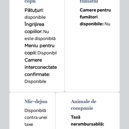
copii
fumatul
Pătuțuri
:
Camere pentru
fumători
disponibile
disponibile:
Nu
Îngrijirea
copiilor
:
Nu
este disponibilă
Meniu pentru
copii
:
Disponibil
Camere
interconectate
confirmate
:
Disponibile
Mic-dejun
Animale de
companie
Disponibilă
Taxă
contra unei
nerambursabilă:
taxe