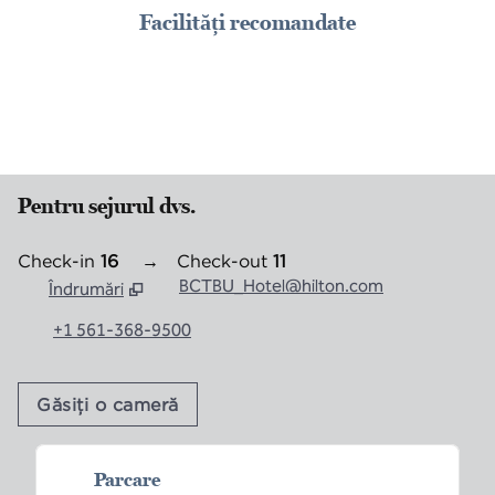
Facilități recomandate
PISCINĂ
Pentru sejurul dvs.
Check-in
16
→
Check-out
11
BCTBU_Hotel@hilton.com
Îndrumări
,
Deschide o filă nouă
+1 561-368-9500
Găsiți o cameră
Parcare