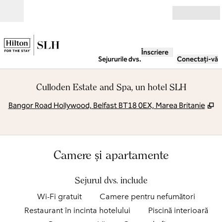
Salt la conținut
Deschide
Înscriere
Sejururile dvs.
Conectați-vă
Culloden Estate and Spa, un hotel SLH
,
D
Bangor Road Hollywood, Belfast BT18 0EX, Marea Britanie
Camere și apartamente
Sejurul dvs. include
Wi-Fi gratuit
Camere pentru nefumători
Restaurant în incinta hotelului
Piscină interioară