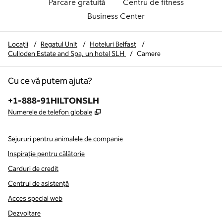
Parcare gratuită
Centru de fitness
Business Center
Locații
/
Regatul Unit
/
Hoteluri Belfast
/
Culloden Estate and Spa, un hotel SLH
/
Camere
Cu ce vă putem ajuta?
Telefon:
+1-888-91HILTONSLH
,
Deschide o filă nouă
Numerele de telefon globale
Sejururi pentru animalele de companie
Inspirație pentru călătorie
Carduri de credit
Centrul de asistență
Acces special web
Dezvoltare