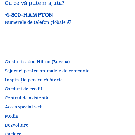
Cu ce vă putem ajuta?
Telefon:
+1-800-HAMPTON
,
Deschide o filă nouă
Numerele de telefon globale
facebook
x
instagram
,
Deschide o filă nouă
,
Deschide o filă nouă
,
Deschide o filă nouă
Carduri cadou Hilton (Europa)
Sejururi pentru animalele de companie
Inspirație pentru călătorie
Carduri de credit
Centrul de asistență
Acces special web
Media
Dezvoltare
Cariere