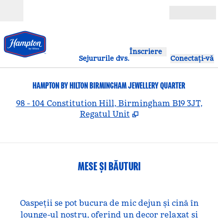
Salt la conținut
Deschide
Înscriere
Sejururile dvs.
Conectați-vă
HAMPTON BY HILTON BIRMINGHAM JEWELLERY QUARTER
,
D
98 - 104 Constitution Hill, Birmingham B19 3JT,
Regatul Unit
MESE ȘI BĂUTURI
Oaspeții se pot bucura de mic dejun și cină în
lounge-ul nostru, oferind un decor relaxat și