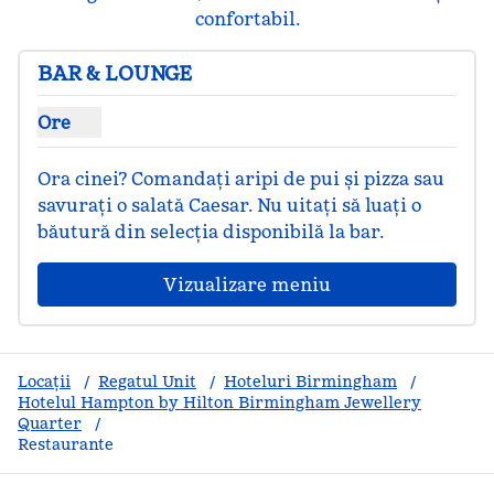
confortabil.
BAR & LOUNGE
Ore
Afișare ore pentru bar și lounge
Ora cinei? Comandați aripi de pui și pizza sau 
savurați o salată Caesar. Nu uitați să luați o 
băutură din selecția disponibilă la bar.
Vizualizare meniu
Locații
/
Regatul Unit
/
Hoteluri Birmingham
/
Hotelul Hampton by Hilton Birmingham Jewellery
Quarter
/
Restaurante