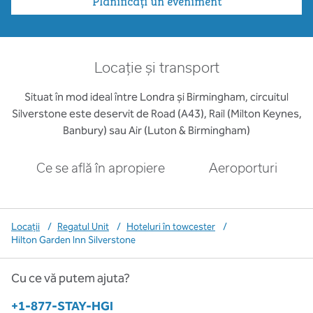
Planificați un eveniment
Locație și transport
Situat în mod ideal între Londra și Birmingham, circuitul
Silverstone este deservit de Road (A43), Rail (Milton Keynes,
Banbury) sau Air (Luton & Birmingham)
Ce se află în apropiere
Aeroporturi
Locații
/
Regatul Unit
/
Hoteluri în towcester
/
Hilton Garden Inn Silverstone
Cu ce vă putem ajuta?
Telefon:
+1-877-STAY-HGI