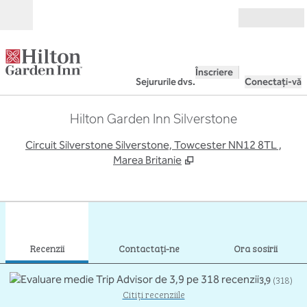
Salt la conținut
Deschide
Înscriere
Sejururile dvs.
Conectați-vă
Hilton Garden Inn Silverstone
,
D
Circuit Silverstone Silverstone, Towcester NN12 8TL ,
Marea Britanie
1
/
12
imaginea anterioară
imag
1 din 12
Contactaţi-ne
Recenzii
Contactaţi-ne
Ora sosirii
3,9
(
318
)
Citiți recenziile