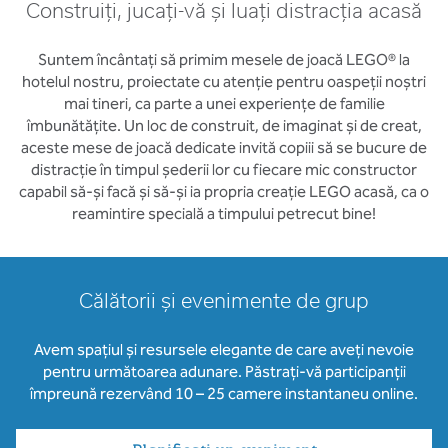
Construiți, jucați-vă și luați distracția acasă
Suntem încântați să primim mesele de joacă LEGO® la
hotelul nostru, proiectate cu atenție pentru oaspeții noștri
mai tineri, ca parte a unei experiențe de familie
îmbunătățite. Un loc de construit, de imaginat și de creat,
aceste mese de joacă dedicate invită copiii să se bucure de
distracție în timpul șederii lor cu fiecare mic constructor
capabil să-și facă și să-și ia propria creație LEGO acasă, ca o
reamintire specială a timpului petrecut bine!
Călătorii și evenimente de grup
Avem spațiul și resursele elegante de care aveți nevoie
pentru următoarea adunare. Păstrați-vă participanții
împreună rezervând 10 – 25 camere instantaneu online.