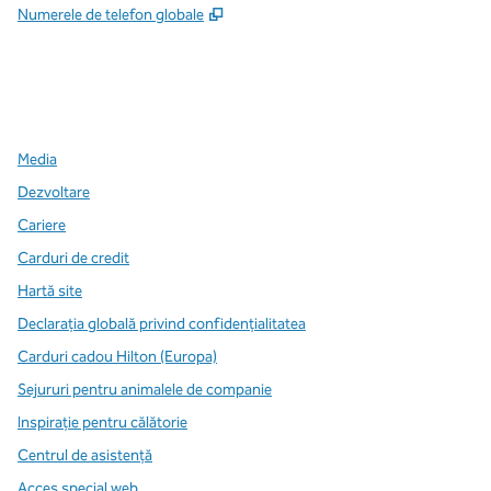
,
Deschide o filă nouă
Numerele de telefon globale
x
facebook
instagram
,
Deschide o filă nouă
,
Deschide o filă nouă
,
Deschide o filă nouă
Media
Dezvoltare
Cariere
Carduri de credit
Hartă site
Declarația globală privind confidenţialitatea
Carduri cadou Hilton (Europa)
Sejururi pentru animalele de companie
Inspirație pentru călătorie
Centrul de asistență
Acces special web