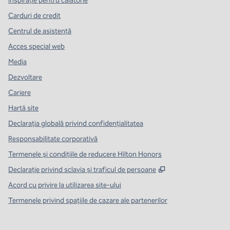
Inspirație pentru călătorie
Carduri de credit
Centrul de asistență
Acces special web
Media
Dezvoltare
Cariere
Hartă site
Declarația globală privind confidenţialitatea
Responsabilitate corporativă
Termenele și condițiile de reducere Hilton Honors
,
Deschide o filă n
Declarație privind sclavia și traficul de persoane
Acord cu privire la utilizarea site-ului
Termenele privind spațiile de cazare ale partenerilor