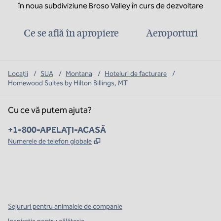
în noua subdiviziune Broso Valley în curs de dezvoltare
Ce se află în apropiere
Aeroporturi
Locații
/
SUA
/
Montana
/
Hoteluri de facturare
/
Homewood Suites by Hilton Billings, MT
Cu ce vă putem ajuta?
Telefon:
+1-800-APELAȚI-ACASĂ
,
Deschide o filă nouă
Numerele de telefon globale
x
facebook
instagram
,
Deschide o filă nouă
,
Deschide o filă nouă
,
Deschide o filă nouă
Sejururi pentru animalele de companie