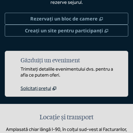
rezerve sejurul.
,
Deschide o 
Rezervați un bloc de camere
,
Deschide 
Creați un site pentru participanți
Găzduiți un eveniment
Trimiteți detaliile evenimentului dvs. pentru a
afla ce putem oferi.
Solicitați prețul
Locație și transport
Amplasată chiar lângă I-90, în colțul sud-vest al Facturarilor,