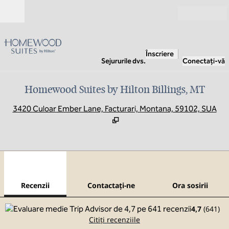
Salt la conținut
Deschide
Înscriere
Sejururile dvs.
Conectați-vă
Homewood Suites by Hilton Billings, MT
,
D
3420 Culoar Ember Lane, Facturari, Montana, 59102, SUA
1
/
12
imaginea anterioară
imag
1 din 12
Contactaţi-ne
Recenzii
Contactaţi-ne
Ora sosirii
4,7
(
641
)
Citiți recenziile