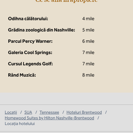
Odihna călătorului:
4 mile
Grădina zoologică din Nashville:
5 mile
Parcul Percy Warner:
6 mile
Galeria Cool Springs:
7 mile
Cursul Legends Golf:
7 mile
Rând Muzică:
8 mile
Locații
/
SUA
/
Tennessee
/
Hoteluri Brentwood
/
Homewood Suites by Hilton Nashville-Brentwood
/
Locația hotelului