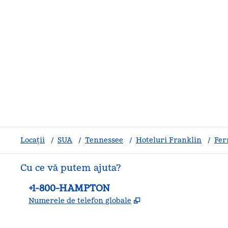
Locații
/
SUA
/
Tennessee
/
Hoteluri Franklin
/
Fer
Cu ce vă putem ajuta?
Telefon:
+1-800-HAMPTON
,
Deschide o filă nouă
Numerele de telefon globale