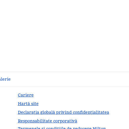
lerie
Cariere
Hartă site
Declarația globală privind confidenţialitatea
Responsabilitate corporativă
Termenele și condițiile de reducere Hilton