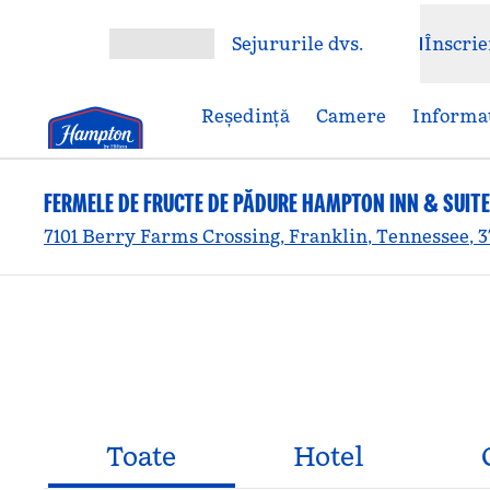
Salt la conținut
Sejururile dvs.
Înscrie
Deschideți meniul
Reşedinţă
Camere
Informaț
FERMELE DE FRUCTE DE PĂDURE HAMPTON INN & SUIT
7101 Berry Farms Crossing, Franklin, Tennessee, 
Toate
Hotel