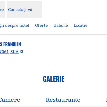
re
Conectați-vă
ii despre hotel
Oferte
Galerie
Locaţie
ES FRANKLIN
,
Deschide o filă nouă
37064, SUA
GALERIE
Camere
Restaurante