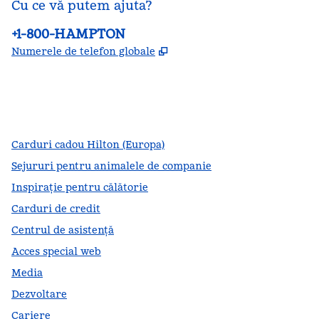
Cu ce vă putem ajuta?
Telefon:
+1-800-HAMPTON
,
Deschide o filă nouă
Numerele de telefon globale
facebook
x
instagram
,
Deschide o filă nouă
,
Deschide o filă nouă
,
Deschide o filă nouă
Carduri cadou Hilton (Europa)
Sejururi pentru animalele de companie
Inspirație pentru călătorie
Carduri de credit
Centrul de asistență
Acces special web
Media
Dezvoltare
Cariere