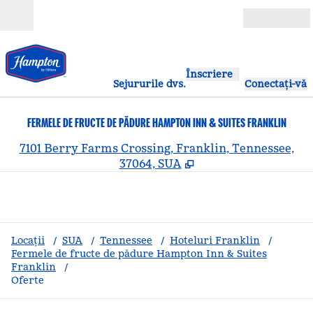
Salt la conținut
Deschide
Înscriere
Sejururile dvs.
Conectați-vă
FERMELE DE FRUCTE DE PĂDURE HAMPTON INN & SUITES FRANKLIN
,
D
7101 Berry Farms Crossing, Franklin, Tennessee,
37064, SUA
Locații
/
SUA
/
Tennessee
/
Hoteluri Franklin
/
Fermele de fructe de pădure Hampton Inn & Suites
Franklin
/
Oferte