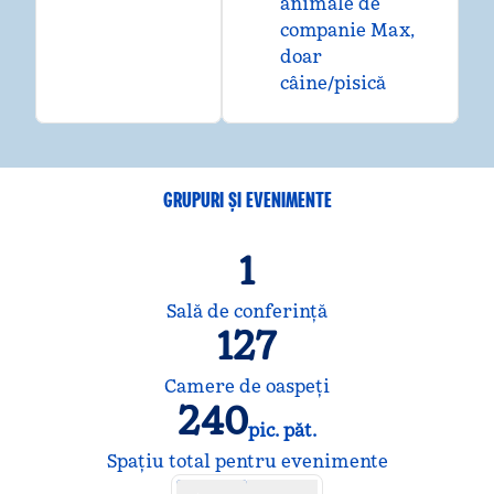
animale de
companie Max,
doar
câine/pisică
GRUPURI ȘI EVENIMENTE
1
Sală de conferință
127
Camere de oaspeţi
240
pic. păt.
Picioare pătrate
Spațiu total pentru evenimente