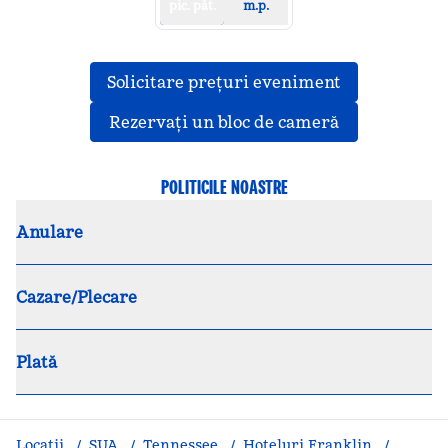
pic. păt.
m.p.
,
Deschide o f
Solicitare prețuri eveniment
,
Deschide o f
Rezervați un bloc de cameră
POLITICILE NOASTRE
Anulare
Cazare/Plecare
Plată
Locații
/
SUA
/
Tennessee
/
Hoteluri Franklin
/