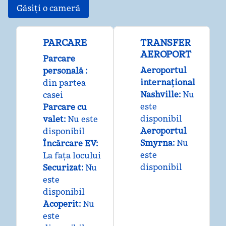
Găsiți o cameră
PARCARE
TRANSFER
AEROPORT
Parcare
Aeroportul
personală
:
internațional
din partea
Nashville
:
Nu
casei
este
Parcare cu
disponibil
valet
:
Nu este
Aeroportul
disponibil
Smyrna
:
Nu
Încărcare EV
:
este
La fața locului
disponibil
Securizat
:
Nu
este
disponibil
Acoperit
:
Nu
este