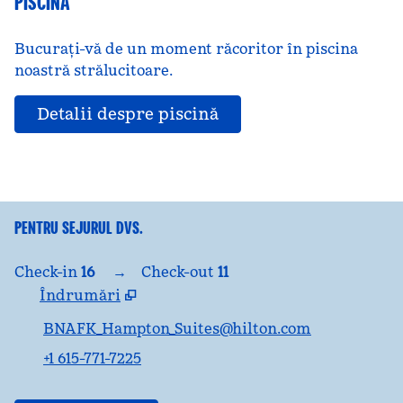
PISCINĂ
Bucurați-vă de un moment răcoritor în piscina
noastră strălucitoare.
Detalii despre piscină
PENTRU SEJURUL DVS.
Check-in
16
→
Check-out
11
Îndrumări
,
Deschide o filă nouă
BNAFK_Hampton_Suites@hilton.com
+1 615-771-7225