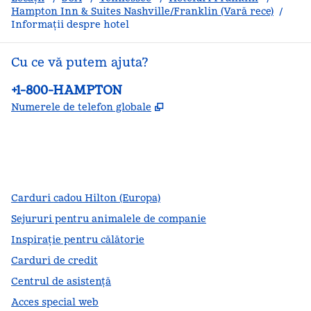
Hampton Inn & Suites Nashville/Franklin (Vară rece)
/
Informații despre hotel
Cu ce vă putem ajuta?
Telefon:
+1-800-HAMPTON
,
Deschide o filă nouă
Numerele de telefon globale
facebook
x
instagram
,
Deschide o filă nouă
,
Deschide o filă nouă
,
Deschide o filă nouă
Carduri cadou Hilton (Europa)
Sejururi pentru animalele de companie
Inspirație pentru călătorie
Carduri de credit
Centrul de asistență
Acces special web