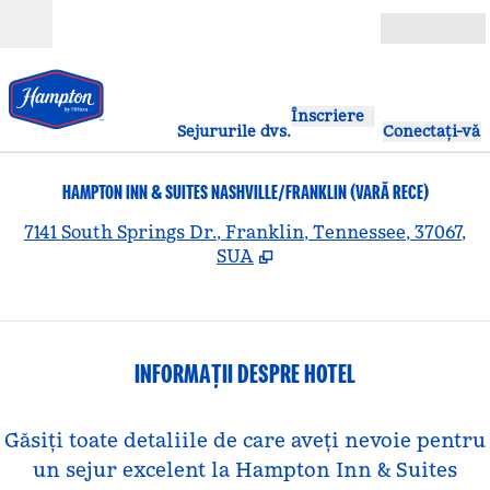
Salt la conținut
Deschide
Înscriere
Sejururile dvs.
Conectați-vă
HAMPTON INN & SUITES NASHVILLE/FRANKLIN (VARĂ RECE)
,
D
7141 South Springs Dr., Franklin, Tennessee, 37067,
SUA
INFORMAȚII DESPRE HOTEL
Găsiți toate detaliile de care aveți nevoie pentru
un sejur excelent la Hampton Inn & Suites