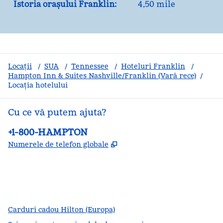
Istoria orașului Franklin:
4,50 mile
Locații
/
SUA
/
Tennessee
/
Hoteluri Franklin
/
Hampton Inn & Suites Nashville/Franklin (Vară rece)
/
Locația hotelului
Cu ce vă putem ajuta?
Telefon:
+1-800-HAMPTON
,
Deschide o filă nouă
Numerele de telefon globale
facebook
x
instagram
,
Deschide o filă nouă
,
Deschide o filă nouă
,
Deschide o filă nouă
Carduri cadou Hilton (Europa)