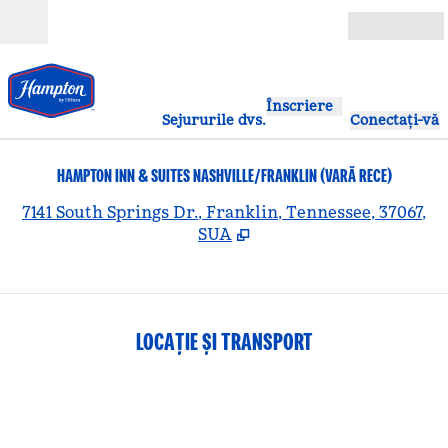
Salt la conținut
Deschide
Înscriere
Sejururile dvs.
Conectați-vă
HAMPTON INN & SUITES NASHVILLE/FRANKLIN (VARĂ RECE)
,
D
7141 South Springs Dr., Franklin, Tennessee, 37067,
SUA
LOCAȚIE ȘI TRANSPORT