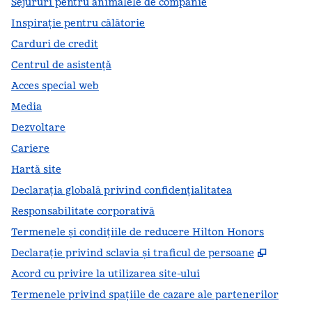
Sejururi pentru animalele de companie
Inspirație pentru călătorie
Carduri de credit
Centrul de asistență
Acces special web
Media
Dezvoltare
Cariere
Hartă site
Declarația globală privind confidenţialitatea
Responsabilitate corporativă
Termenele și condițiile de reducere Hilton Honors
,
Deschid
Declarație privind sclavia și traficul de persoane
Acord cu privire la utilizarea site-ului
Termenele privind spațiile de cazare ale partenerilor