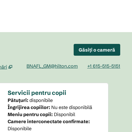
Găsiți o cameră
BNAFL_GM@hilton.com
+1 615-515-5151
ări
o filă nouă
Servicii pentru copii
Pătuțuri
:
disponibile
Îngrijirea copiilor
:
Nu este disponibilă
Meniu pentru copii
:
Disponibil
Camere interconectate confirmate
:
Disponibile