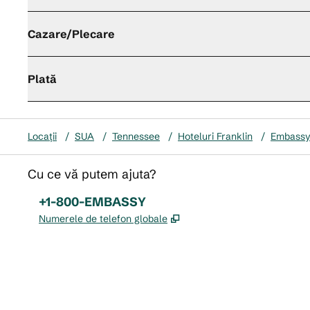
Cazare/Plecare
Plată
Locații
/
SUA
/
Tennessee
/
Hoteluri Franklin
/
Embassy 
Cu ce vă putem ajuta?
Telefon:
+1-800-EMBASSY
,
Deschide o filă nouă
Numerele de telefon globale
x
facebook
instagram
,
Deschide o filă nouă
,
Deschide o filă nouă
,
Deschide o filă nouă