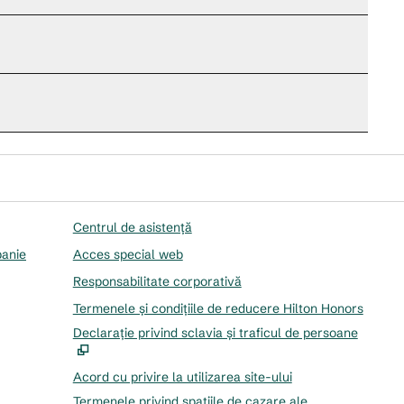
Centrul de asistență
panie
Acces special web
Responsabilitate corporativă
Termenele și condițiile de reducere Hilton Honors
Declarație privind sclavia și traficul de persoane
,
Desc
Acord cu privire la utilizarea site-ului
Termenele privind spațiile de cazare ale