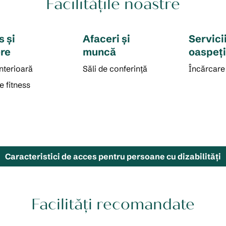
Facilităţile noastre
s şi
Afaceri și
Servici
re
muncă
oaspeț
interioară
Săli de conferință
Încărcare 
e fitness
Caracteristici de acces pentru persoane cu dizabilităţi
Facilități recomandate
S