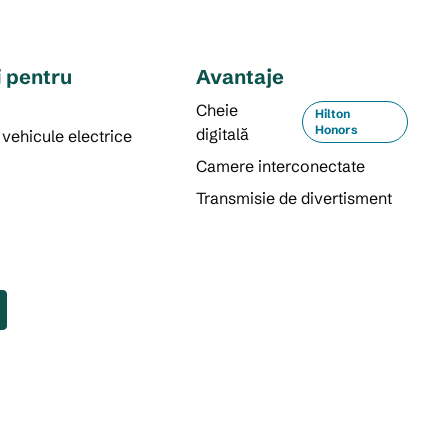
i pentru
Avantaje
i
Cheie
Hilton
Honors
digitală
vehicule electrice
Camere interconectate
Transmisie de divertisment
PISCINĂ