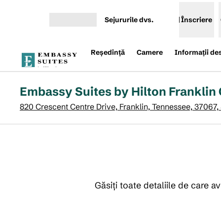
Salt la conținut
Sejururile dvs.
Înscriere
Deschideți meniul
Reşedinţă
Camere
Informații de
Embassy Suites by Hilton Franklin
820 Crescent Centre Drive, Franklin, Tennessee, 37067
Găsiți toate detaliile de care 