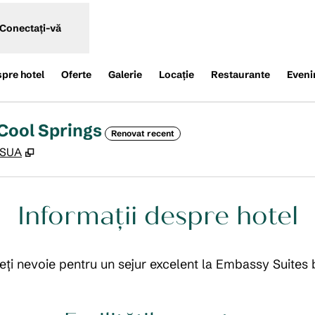
Conectați-vă
spre hotel
Oferte
Galerie
Locaţie
Restaurante
Eveni
 Cool Springs
Renovat recent
,
Deschide o filă nouă
, SUA
Informații despre hotel
aveți nevoie pentru un sejur excelent la Embassy Suites 