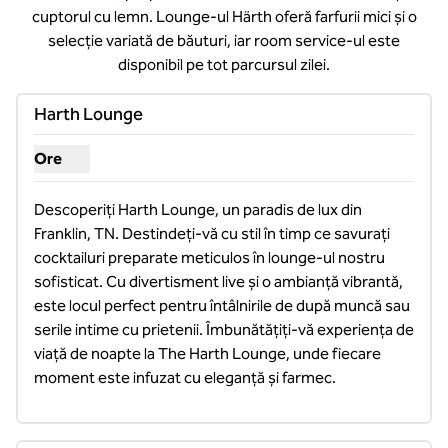
cuptorul cu lemn. Lounge-ul Härth oferă farfurii mici și o
selecție variată de băuturi, iar room service-ul este
disponibil pe tot parcursul zilei.
Harth Lounge
Ore
Afișare ore pentru Harth Lounge
Descoperiți Harth Lounge, un paradis de lux din 
Franklin, TN. Destindeți-vă cu stil în timp ce savurați 
cocktailuri preparate meticulos în lounge-ul nostru 
sofisticat. Cu divertisment live și o ambianță vibrantă, 
este locul perfect pentru întâlnirile de după muncă sau 
serile intime cu prietenii. Îmbunătățiți-vă experiența de 
viață de noapte la The Harth Lounge, unde fiecare 
moment este infuzat cu eleganță și farmec.