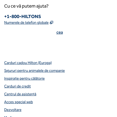
Cu ce vă putem ajuta?
Numărul de telefon:
+1-800-HILTONS
,
Deschide o filă nouă
Numerele de telefon globale
cea
x
facebook
instagram
youtube
mai curată
,
Deschide o filă nouă
,
Deschide o filă nouă
,
Deschide o filă nouă
,
deschide o filă nouă
,
deschide o filă nouă
Carduri cadou Hilton (Europa)
Sejururi pentru animalele de companie
Inspirație pentru călătorie
Carduri de credit
Centrul de asistență
Acces special web
Dezvoltare