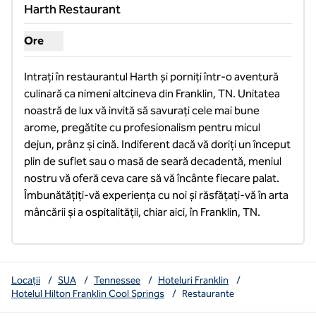
Harth Restaurant
Ore
Afișare ore pentru restaurantul Harth
Intrați în restaurantul Harth și porniți într-o aventură 
culinară ca nimeni altcineva din Franklin, TN. Unitatea 
noastră de lux vă invită să savurați cele mai bune 
arome, pregătite cu profesionalism pentru micul 
dejun, prânz și cină. Indiferent dacă vă doriți un început 
plin de suflet sau o masă de seară decadentă, meniul 
nostru vă oferă ceva care să vă încânte fiecare palat. 
Îmbunătățiți-vă experiența cu noi și răsfățați-vă în arta 
mâncării și a ospitalității, chiar aici, în Franklin, TN.
Locații
/
SUA
/
Tennessee
/
Hoteluri Franklin
/
Hotelul Hilton Franklin Cool Springs
/
Restaurante