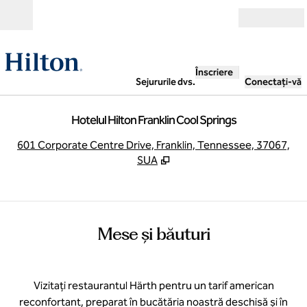
Salt la conținut
Deschide
Înscriere
Sejururile dvs.
Conectați-vă
Hotelul Hilton Franklin Cool Springs
,
D
601 Corporate Centre Drive, Franklin, Tennessee, 37067,
SUA
Mese și băuturi
Vizitați restaurantul Härth pentru un tarif american
reconfortant, preparat în bucătăria noastră deschisă și în