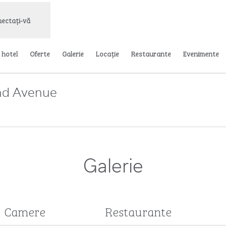
ectați-vă
 hotel
Oferte
Galerie
Locaţie
Restaurante
Evenimente
End Avenue
hide o filă nouă
Galerie
Camere
Restaurante