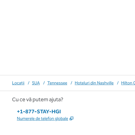
Locații
/
SUA
/
Tennessee
/
Hoteluri din Nashville
/
Hilton 
Cu ce vă putem ajuta?
Telefon:
+1-877-STAY-HGI
,
Deschide o filă nouă
Numerele de telefon globale