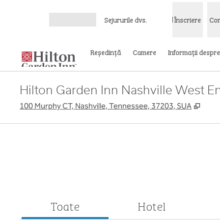
Salt la conținut
Sejururile dvs.
Înscriere
Con
Deschideți meniul
Reşedinţă
Camere
Informații despre
Hilton Garden Inn Nashville West 
,
Desc
100 Murphy CT, Nashville, Tennessee, 37203, SUA
Toate
Hotel