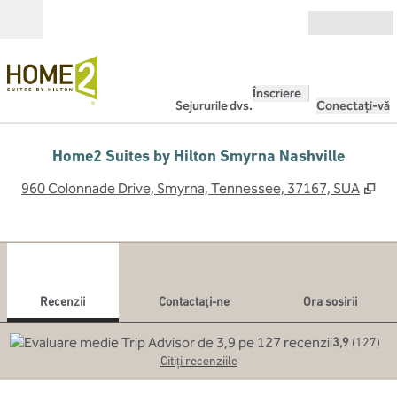
Salt la conținut
Deschide
Înscriere
Sejururile dvs.
Conectați-vă
Home2 Suites by Hilton Smyrna Nashville
,
De
960 Colonnade Drive, Smyrna, Tennessee, 37167, SUA
1
/
12
imaginea anterioară
imag
1 din 12
Contactaţi-ne
Recenzii
Contactaţi-ne
Ora sosirii
3,9
(
127
)
Citiți recenziile