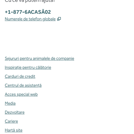
Cu ce vă putem ajuta?
Telefon:
+1-877-6ACASĂ02
,
Deschide o filă nouă
Numerele de telefon globale
x
facebook
instagram
,
Deschide o filă nouă
,
Deschide o filă nouă
,
Deschide o filă nouă
Sejururi pentru animalele de companie
Inspirație pentru călătorie
Carduri de credit
Centrul de asistență
Acces special web
Media
Dezvoltare
Cariere
Hartă site