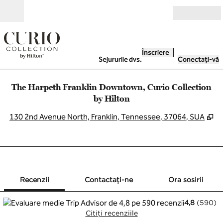
Salt la conținut
Deschide
Înscriere
Sejururile dvs.
Conectați-vă
The Harpeth Franklin Downtown, Curio Collection
by Hilton
,
D
130 2nd Avenue North, Franklin, Tennessee, 37064, SUA
1 din 12
1
/
12
imaginea anterioară
imaginea urmă
Contactaţi-ne
Recenzii
Contactaţi-ne
Ora sosirii
4,8
(
590
)
Citiți recenziile