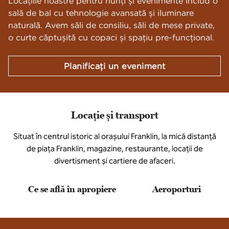
Locațiile noastre pentru nunți și evenimente includ o
sală de bal cu tehnologie avansată și iluminare
naturală. Avem săli de consiliu, săli de mese private,
o curte căptușită cu copaci și spațiu pre-funcțional.
Planificați un eveniment
Locație și transport
Situat în centrul istoric al orașului Franklin, la mică distanță
de piața Franklin, magazine, restaurante, locații de
divertisment și cartiere de afaceri.
Ce se află în apropiere
Aeroporturi