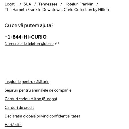
Locații
/
SUA
/
Tennessee
/
Hoteluri Franklin
/
The Harpeth Franklin Downtown, Curio Collection by Hilton
Cu ce vă putem ajuta?
Telefon:
+1-844-HI-CURIO
,
Deschide o filă nouă
Numerele de telefon globale
x
facebook
instagram
,
Deschide o filă nouă
,
Deschide o filă nouă
,
Deschide o filă nouă
Inspirație pentru călătorie
Sejururi pentru animalele de companie
Carduri cadou Hilton (Europa)
Carduri de credit
Declarația globală privind confidenţialitatea
Hartă site